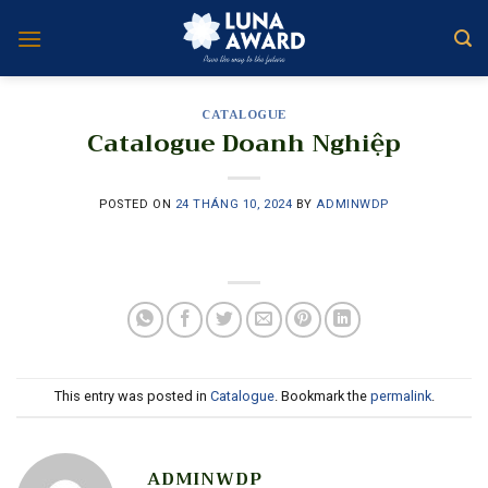
Skip
to
content
CATALOGUE
Catalogue Doanh Nghiệp
POSTED ON
24 THÁNG 10, 2024
BY
ADMINWDP
This entry was posted in
Catalogue
. Bookmark the
permalink
.
ADMINWDP