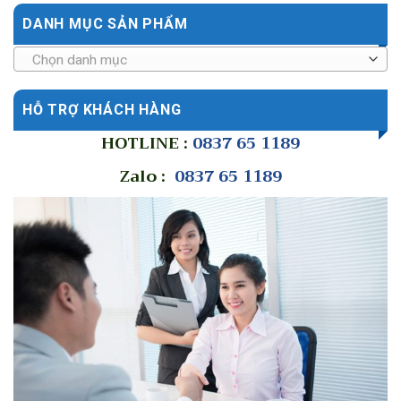
DANH MỤC SẢN PHẨM
Chọn danh mục
HỖ TRỢ KHÁCH HÀNG
HOTLINE :
0837 65 1189
Zalo :
0837 65 1189