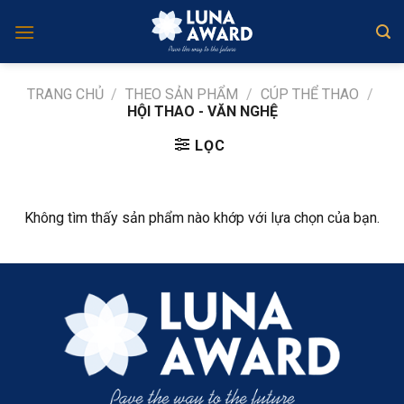
Skip
to
content
TRANG CHỦ
/
THEO SẢN PHẨM
/
CÚP THỂ THAO
/
HỘI THAO - VĂN NGHỆ
LỌC
Không tìm thấy sản phẩm nào khớp với lựa chọn của bạn.