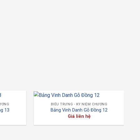
CÚP
Cúp
Giá
HƯƠNG
BIỂU TRƯNG - KỶ NIỆM CHƯƠNG
ng 13
Bảng Vinh Danh Gỗ Đồng 12
Giá liên hệ