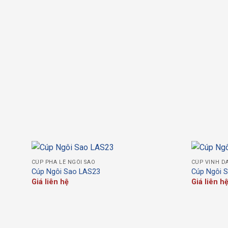
Cúp Pha Lê LA03
Cúp Pha
Giá liên hệ
Giá l
Cúp Pha Lê LA31
Bảng Vinh Da
Giá liên hệ
Giá l
CÚP PHA LÊ NGÔI SAO
CÚP VINH D
Cúp Ngôi Sao LAS23
Cúp Ngôi 
Giá liên hệ
Giá liên h