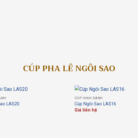
 Lê LA24
Cúp Pha Lê LA22
iên hệ
Giá liên hệ
nh Gỗ Đồng 08
Cúp Pha Lê LA-C02
iên hệ
Giá liên hệ
CÚP PHA LÊ NGÔI SAO
ANH
CÚP VINH DANH
Sao LAS20
Cúp Ngôi Sao LAS16
ệ
Giá liên hệ