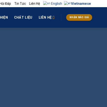
English
Vietnamese
Hỏi Đáp
Tin Tức
Liên Hệ
HIỆN
CHẤT LIỆU
LIÊN HỆ
NHẬN BÁO GIÁ
ÚP VINH DANH
HIỆN ĐẠI