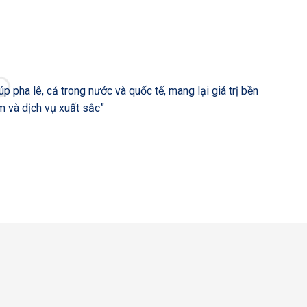
”
Luna Awa
 pha lê, cả trong nước và quốc tế, mang lại giá trị bền
tế và dị
 và dịch vụ xuất sắc”
vinh thà