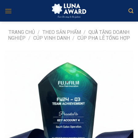
Skip
to
content
TRANG CHỦ
/
THEO SẢN PHẨM
/
QUÀ TẶNG DOANH
NGHIỆP
/
CÚP VINH DANH
/
CÚP PHA LÊ TỔNG HỢP