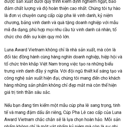
được sản xuất dưới quy trình kiểm định nghiêm ngặt, bảo
đảm chất lượng và độ hoàn thiện cao nhất. Chúng tôi tự hào
là đơn vị chuyên cung cấp cúp pha lê vinh danh, kỷ niệm
chương, bảng vinh danh và quà tặng doanh nghiệp với mẫu
mã đa dạng, phù hợp mọi nhu cầu từ vinh danh cá nhân, tổ
chức cho đến sự kiện quy mô lớn.
Luna Award Vietnam không chỉ là nhà sản xuất, mà còn là
đối tác đồng hành cùng hàng nghìn doanh nghiệp, hiệp hội và
tổ chức trên khắp Việt Nam trong việc tạo ra những biểu
trưng vinh danh đầy ý nghĩa. Với đội ngũ thiết kế sáng tạo và
công nghệ sản xuất hiện đại, chúng tôi mang đến cho khách
hàng những sản phẩm không chỉ đẹp mắt mà còn thể hiện
giá trị tinh thần sâu sắc.
Nếu bạn đang tìm kiếm một mẫu cúp pha lê sang trọng, tinh
tế và mang đậm dấu ấn riêng, Cúp Pha Lê cao cấp của Luna
Award Vietnam chắc chắn sẽ là lựa chọn hoàn hảo. Mỗi sản
phẩm không chỉ là một vật phẩm kỷ niệm mà còn là sự ghi