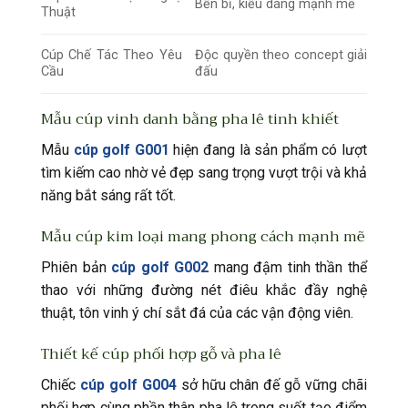
Bền bỉ, kiểu dáng mạnh mẽ
Thuật
Cúp Chế Tác Theo Yêu
Độc quyền theo concept giải
Cầu
đấu
Mẫu cúp vinh danh bằng pha lê tinh khiết
Mẫu
cúp golf G001
hiện đang là sản phẩm có lượt
tìm kiếm cao nhờ vẻ đẹp sang trọng vượt trội và khả
năng bắt sáng rất tốt.
Mẫu cúp kim loại mang phong cách mạnh mẽ
Phiên bản
cúp golf G002
mang đậm tinh thần thể
thao với những đường nét điêu khắc đầy nghệ
thuật, tôn vinh ý chí sắt đá của các vận động viên.
Thiết kế cúp phối hợp gỗ và pha lê
Chiếc
cúp golf G004
sở hữu chân đế gỗ vững chãi
phối hợp cùng phần thân pha lê trong suốt tạo điểm