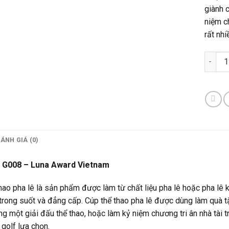
giành c
niệm c
rất nhi
Cúp Go
ÁNH GIÁ (0)
f G008
– Luna Award Vietnam
hao pha lê là sản phẩm được làm từ chất liệu pha lê hoặc pha lê
trong suốt và đẳng cấp. Cúp thể thao pha lê được dùng làm quà t
ng một giải đấu thể thao, hoặc làm kỷ niệm chương tri ân nhà tài 
 golf lựa chọn.