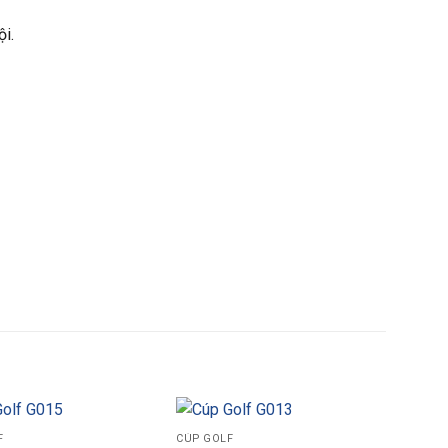
i.
F
CÚP GOLF