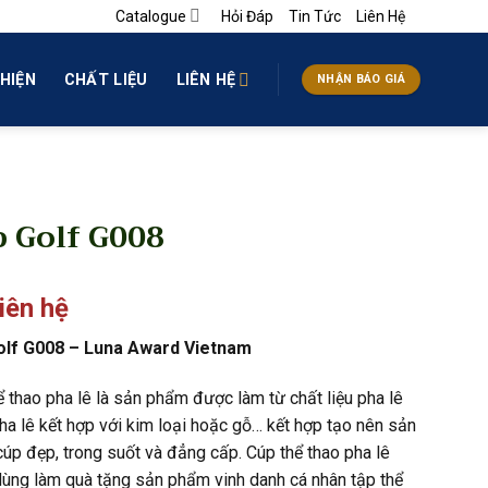
Catalogue
Hỏi Đáp
Tin Tức
Liên Hệ
HIỆN
CHẤT LIỆU
LIÊN HỆ
NHẬN BÁO GIÁ
 Golf G008
liên hệ
olf G008
– Luna Award Vietnam
ể thao pha lê là sản phẩm được làm từ chất liệu pha lê
ha lê kết hợp với kim loại hoặc gỗ… kết hợp tạo nên sản
úp đẹp, trong suốt và đẳng cấp. Cúp thể thao pha lê
ùng làm quà tặng sản phẩm vinh danh cá nhân tập thể