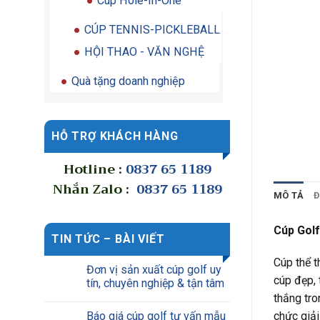
Cúp Hole-In-One
CÚP TENNIS-PICKLEBALL
HỘI THAO - VĂN NGHỆ
Quà tặng doanh nghiệp
HỖ TRỢ KHÁCH HÀNG
Hotline :
0837 65 1189
Nhắn Zalo :
0837 65 1189
MÔ TẢ
Đ
Cúp Gol
TIN TỨC – BÀI VIẾT
Cúp thể t
Đơn vị sản xuất cúp golf uy
cúp đẹp, 
tín, chuyên nghiệp & tận tâm
thắng tro
Báo giá cúp golf tư vấn mẫu
chức giải