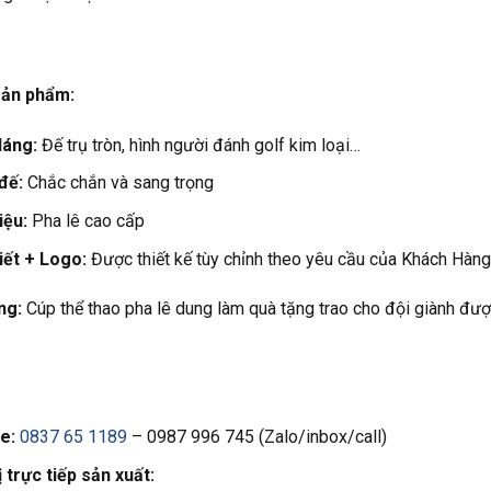
 sản phẩm:
dáng:
Đế trụ tròn, hình người đánh golf kim loại…
đế:
Chắc chắn và sang trọng
iệu:
Pha lê cao cấp
iết + Logo:
Được thiết kế tùy chỉnh theo yêu cầu của Khách Hàng
ng:
Cúp thể thao pha lê dung làm quà tặng trao cho đội giành được
ne:
0837 65 1189
– 0987 996 745 (Zalo/inbox/call)
 trực tiếp sản xuất: