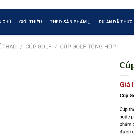
 CHỦ
GIỚI THIỆU
THEO SẢN PHẨM
DỰ ÁN ĐÃ THỰC 
Ể THAO
/
CÚP GOLF
/
CÚP GOLF TỔNG HỢP
Cúp
Giá 
Cúp G
Cúp th
hoặc p
phẩm c
được d