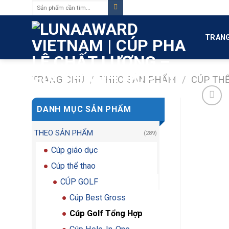
Tìm
Skip
kiếm:
to
content
TRANG
TRANG CHỦ
/
THEO SẢN PHẨM
/
CÚP TH
DANH MỤC SẢN PHẨM
THEO SẢN PHẨM
(289)
Cúp giáo dục
Cúp thể thao
CÚP GOLF
Cúp Best Gross
Cúp Golf Tổng Hợp