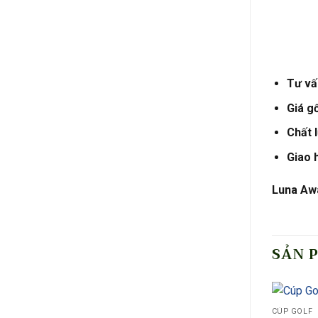
Tư vấn
Giá g
Chất 
Giao 
Luna Awa
SẢN 
CÚP GOLF