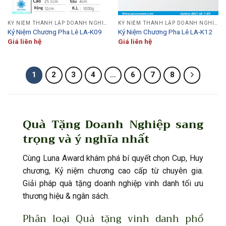
KỶ NIỆM THÀNH LẬP DOANH NGHIỆP
KỶ NIỆM THÀNH LẬP DOANH NGHIỆP
Kỷ Niệm Chương Pha Lê LA-K09
Kỷ Niệm Chương Pha Lê LA-K12
Giá liên hệ
Giá liên hệ
1
2
3
4
…
6
7
8
Quà Tặng Doanh Nghiệp sang
trọng và ý nghĩa nhất
Cùng Luna Award khám phá bí quyết chọn Cup, Huy
chương, Kỷ niệm chương cao cấp từ chuyên gia.
Giải pháp
quà tặng doanh nghiệp
vinh danh tối ưu
thương hiệu & ngân sách.
Phân loại Quà tặng vinh danh phổ