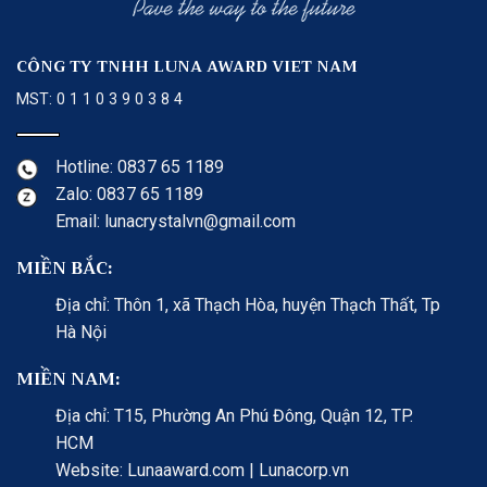
CÔNG TY TNHH LUNA AWARD VIET NAM
MST: 0 1 1 0 3 9 0 3 8 4
Hotline: 0837 65 1189
Zalo: 0837 65 1189
Email: lunacrystalvn@gmail.com
MIỀN BẮC:
Địa chỉ: Thôn 1, xã Thạch Hòa, huyện Thạch Thất, Tp
Hà Nội
MIỀN NAM:
Địa chỉ: T15, Phường An Phú Đông, Quận 12, TP.
HCM
Website: Lunaaward.com | Lunacorp.vn