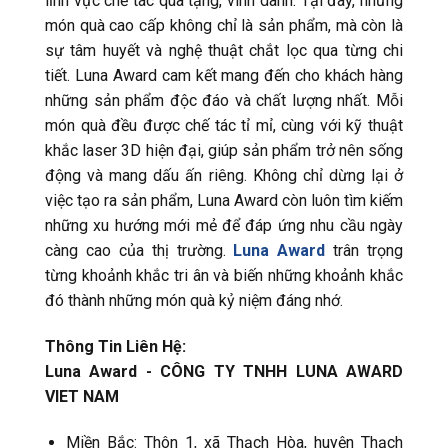
lĩnh vực chế tác quà tặng, vinh danh. Tại đây, những
món quà cao cấp không chỉ là sản phẩm, mà còn là
sự tâm huyết và nghệ thuật chắt lọc qua từng chi
tiết. Luna Award cam kết mang đến cho khách hàng
những sản phẩm độc đáo và chất lượng nhất. Mỗi
món quà đều được chế tác tỉ mỉ, cùng với kỹ thuật
khắc laser 3D hiện đại, giúp sản phẩm trở nên sống
động và mang dấu ấn riêng. Không chỉ dừng lại ở
việc tạo ra sản phẩm, Luna Award còn luôn tìm kiếm
những xu hướng mới mẻ để đáp ứng nhu cầu ngày
càng cao của thị trường.
Luna Award
trân trọng
từng khoảnh khắc tri ân và biến những khoảnh khắc
đó thành những món quà kỷ niệm đáng nhớ.
Thông Tin Liên Hệ:
Luna Award - CÔNG TY TNHH LUNA AWARD
VIET NAM
Miền Bắc: Thôn 1, xã Thạch Hòa, huyện Thạch