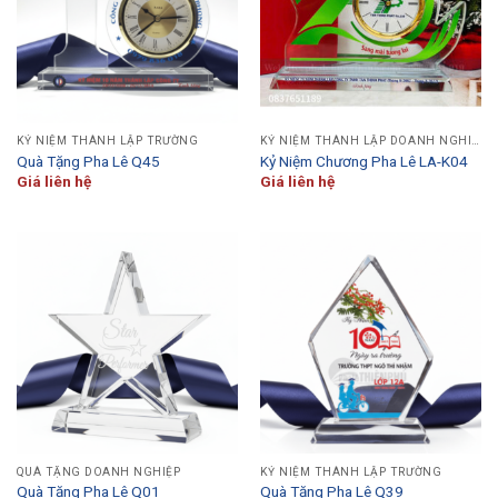
KỶ NIỆM THÀNH LẬP TRƯỜNG
KỶ NIỆM THÀNH LẬP DOANH NGHIỆP
Quà Tặng Pha Lê Q45
Kỷ Niệm Chương Pha Lê LA-K04
Giá liên hệ
Giá liên hệ
QUÀ TẶNG DOANH NGHIỆP
KỶ NIỆM THÀNH LẬP TRƯỜNG
Quà Tặng Pha Lê Q01
Quà Tặng Pha Lê Q39