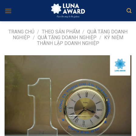
Skip
to
content
TRANG CHỦ
/
THEO SẢN PHẨM
/
QUÀ TẶNG DOANH
NGHIỆP
/
QUÀ TẶNG DOANH NGHIỆP
/
KỶ NIỆM
THÀNH LẬP DOANH NGHIỆP