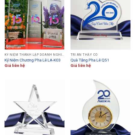
KỶ NIỆM THÀNH LẬP DOANH NGHIỆP
TRI ÂN THẦY CÔ
Kỷ Niệm Chương Pha Lê LA-K03
Quà Tặng Pha Lê Q51
Giá liên hệ
Giá liên hệ