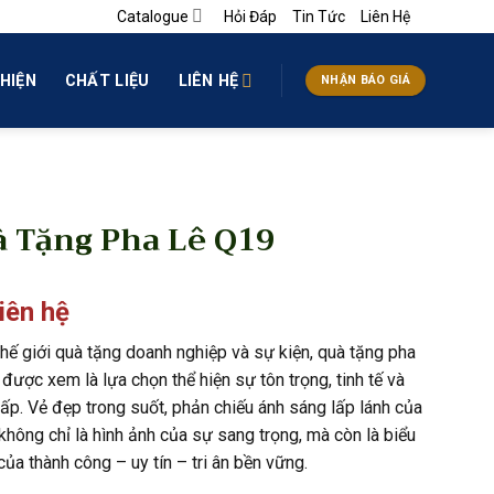
Catalogue
Hỏi Đáp
Tin Tức
Liên Hệ
HIỆN
CHẤT LIỆU
LIÊN HỆ
NHẬN BÁO GIÁ
 Tặng Pha Lê Q19
liên hệ
thế giới quà tặng doanh nghiệp và sự kiện, quà tặng pha
 được xem là lựa chọn thể hiện sự tôn trọng, tinh tế và
ấp. Vẻ đẹp trong suốt, phản chiếu ánh sáng lấp lánh của
không chỉ là hình ảnh của sự sang trọng, mà còn là biểu
ủa thành công – uy tín – tri ân bền vững.