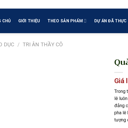
 CHỦ
GIỚI THIỆU
THEO SẢN PHẨM
DỰ ÁN ĐÃ THỰC 
O DỤC
/
TRI ÂN THẦY CÔ
Quà
Giá 
Trong 
lê luôn
đẳng c
pha lê 
tượng c