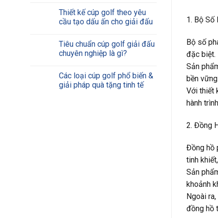
Thiết kế cúp golf theo yêu
1. Bộ Số
cầu tạo dấu ấn cho giải đấu
Bộ số pha
Tiêu chuẩn cúp golf giải đấu
chuyên nghiệp là gì?
đặc biệt.
Sản phẩm 
Các loại cúp golf phổ biến &
bền vững.
giải pháp quà tặng tinh tế
Với thiết
hành trình
2. Đồng 
Đồng hồ p
tinh khiế
Sản phẩm 
khoảnh k
Ngoài ra,
đồng hồ t