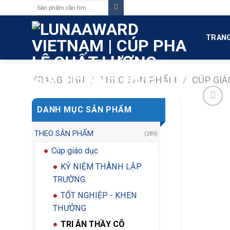
Tìm
Skip
kiếm:
to
content
TRANG
TRANG CHỦ
/
THEO SẢN PHẨM
/
CÚP GIÁ
DANH MỤC SẢN PHẨM
THEO SẢN PHẨM
(289)
Cúp giáo dục
KỶ NIỆM THÀNH LẬP
TRƯỜNG
TỐT NGHIỆP - KHEN
THƯỞNG
TRI ÂN THẦY CÔ