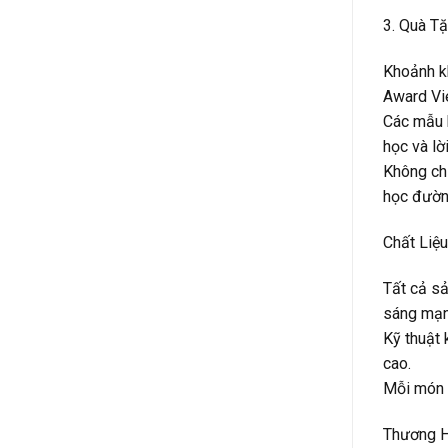
3. Quà T
Khoảnh kh
Award Vie
Các mẫu k
học và lờ
Không chỉ
học đườn
Chất Liệ
Tất cả sả
sáng mạn
Kỹ thuật 
cao.
Mỗi món q
Thương H