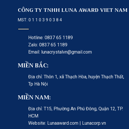
CÔNG TY TNHH LUNA AWARD VIET NAM
MST: 0 1 1 0 3 9 0 3 8 4
Hotline: 0837 65 1189
Zalo: 0837 65 1189
Email: lunacrystalvn@gmail.com
MIỀN BẮC:
Địa chỉ: Thôn 1, xã Thạch Hòa, huyện Thạch Thất,
Tp Hà Nội
MIỀN NAM:
Địa chỉ: T15, Phường An Phú Đông, Quận 12, TP.
HCM
Website: Lunaaward.com | Lunacorp.vn