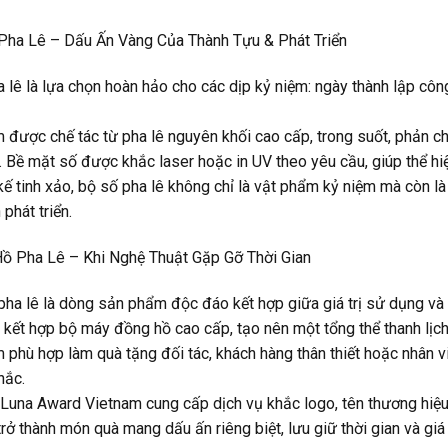
 Pha Lê – Dấu Ấn Vàng Của Thành Tựu & Phát Triển
 lê là lựa chọn hoàn hảo cho các dịp kỷ niệm: ngày thành lập côn
được chế tác từ pha lê nguyên khối cao cấp, trong suốt, phản chi
 Bề mặt số được khắc laser hoặc in UV theo yêu cầu, giúp thể hiệ
 kế tinh xảo, bộ số pha lê không chỉ là vật phẩm kỷ niệm mà còn 
 phát triển.
Hồ Pha Lê – Khi Nghệ Thuật Gặp Gỡ Thời Gian
ha lê là dòng sản phẩm độc đáo kết hợp giữa giá trị sử dụng và gi
t, kết hợp bộ máy đồng hồ cao cấp, tạo nên một tổng thể thanh lịch
phù hợp làm quà tặng đối tác, khách hàng thân thiết hoặc nhân viê
hắc.
 Luna Award Vietnam cung cấp dịch vụ khắc logo, tên thương hiệu, 
rở thành món quà mang dấu ấn riêng biệt, lưu giữ thời gian và giá tr