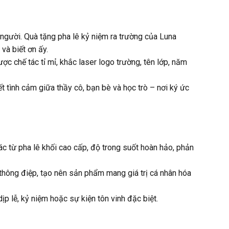
 người. Quà tặng pha lê kỷ niệm ra trường của Luna
và biết ơn ấy.
ợc chế tác tỉ mỉ, khắc laser logo trường, tên lớp, năm
t tình cảm giữa thầy cô, bạn bè và học trò – nơi ký ức
 từ pha lê khối cao cấp, độ trong suốt hoàn hảo, phản
à thông điệp, tạo nên sản phẩm mang giá trị cá nhân hóa
p lễ, kỷ niệm hoặc sự kiện tôn vinh đặc biệt.