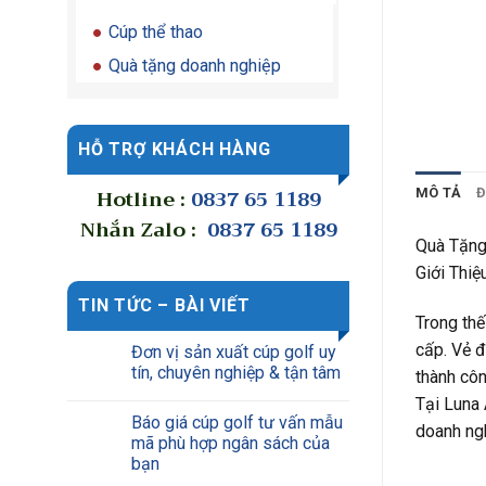
Cúp thể thao
Quà tặng doanh nghiệp
HỖ TRỢ KHÁCH HÀNG
Hotline :
0837 65 1189
MÔ TẢ
Đ
Nhắn Zalo :
0837 65 1189
Quà Tặng
Giới Thiệ
TIN TỨC – BÀI VIẾT
Trong thế
cấp. Vẻ đ
Đơn vị sản xuất cúp golf uy
tín, chuyên nghiệp & tận tâm
thành côn
Tại Luna 
Báo giá cúp golf tư vấn mẫu
doanh ngh
mã phù hợp ngân sách của
bạn