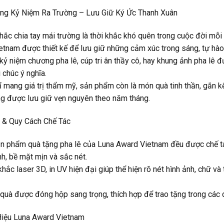
ặng Kỷ Niệm Ra Trường – Lưu Giữ Ký Ức Thanh Xuân
ắc chia tay mái trường là thời khắc khó quên trong cuộc đời mỗi
tnam được thiết kế để lưu giữ những cảm xúc trong sáng, tự hào 
ỷ niệm chương pha lê, cúp tri ân thầy cô, hay khung ảnh pha lê đư
i chúc ý nghĩa.
 mang giá trị thẩm mỹ, sản phẩm còn là món quà tinh thần, gắn kế
g được lưu giữ vẹn nguyên theo năm tháng.
u & Quy Cách Chế Tác
n phẩm quà tặng pha lê của Luna Award Vietnam đều được chế tác
h, bề mặt mịn và sắc nét.
khắc laser 3D, in UV hiện đại giúp thể hiện rõ nét hình ảnh, chữ v
uà được đóng hộp sang trọng, thích hợp để trao tặng trong các dị
iệu Luna Award Vietnam