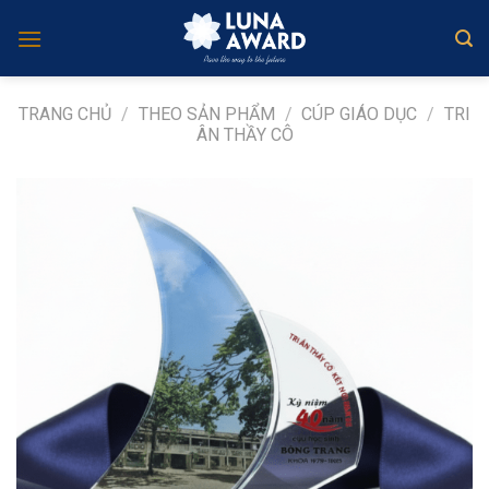
Skip
to
content
TRANG CHỦ
/
THEO SẢN PHẨM
/
CÚP GIÁO DỤC
/
TRI
ÂN THẦY CÔ