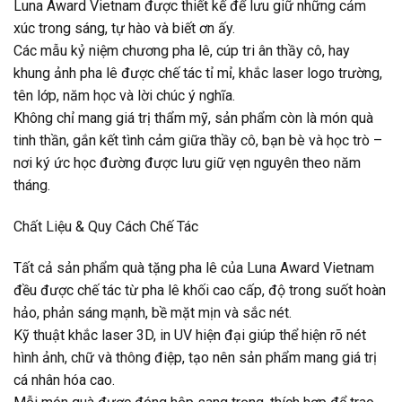
Luna Award Vietnam được thiết kế để lưu giữ những cảm
xúc trong sáng, tự hào và biết ơn ấy.
Các mẫu kỷ niệm chương pha lê, cúp tri ân thầy cô, hay
khung ảnh pha lê được chế tác tỉ mỉ, khắc laser logo trường,
tên lớp, năm học và lời chúc ý nghĩa.
Không chỉ mang giá trị thẩm mỹ, sản phẩm còn là món quà
tinh thần, gắn kết tình cảm giữa thầy cô, bạn bè và học trò –
nơi ký ức học đường được lưu giữ vẹn nguyên theo năm
tháng.
Chất Liệu & Quy Cách Chế Tác
Tất cả sản phẩm quà tặng pha lê của Luna Award Vietnam
đều được chế tác từ pha lê khối cao cấp, độ trong suốt hoàn
hảo, phản sáng mạnh, bề mặt mịn và sắc nét.
Kỹ thuật khắc laser 3D, in UV hiện đại giúp thể hiện rõ nét
hình ảnh, chữ và thông điệp, tạo nên sản phẩm mang giá trị
cá nhân hóa cao.