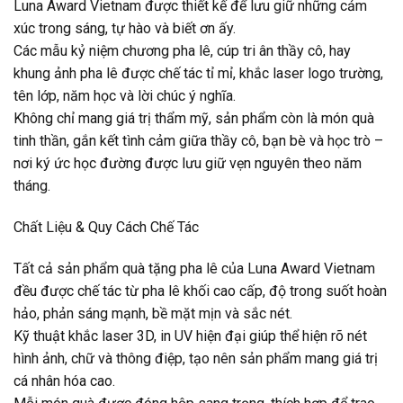
Luna Award Vietnam được thiết kế để lưu giữ những cảm
xúc trong sáng, tự hào và biết ơn ấy.
Các mẫu kỷ niệm chương pha lê, cúp tri ân thầy cô, hay
khung ảnh pha lê được chế tác tỉ mỉ, khắc laser logo trường,
tên lớp, năm học và lời chúc ý nghĩa.
Không chỉ mang giá trị thẩm mỹ, sản phẩm còn là món quà
tinh thần, gắn kết tình cảm giữa thầy cô, bạn bè và học trò –
nơi ký ức học đường được lưu giữ vẹn nguyên theo năm
tháng.
Chất Liệu & Quy Cách Chế Tác
Tất cả sản phẩm quà tặng pha lê của Luna Award Vietnam
đều được chế tác từ pha lê khối cao cấp, độ trong suốt hoàn
hảo, phản sáng mạnh, bề mặt mịn và sắc nét.
Kỹ thuật khắc laser 3D, in UV hiện đại giúp thể hiện rõ nét
hình ảnh, chữ và thông điệp, tạo nên sản phẩm mang giá trị
cá nhân hóa cao.