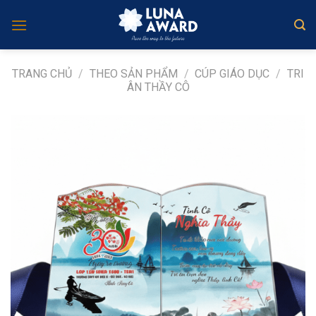
Skip
to
content
TRANG CHỦ
/
THEO SẢN PHẨM
/
CÚP GIÁO DỤC
/
TRI
ÂN THẦY CÔ