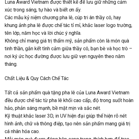
Luna Award Vietnam được thiết kế để lưu giữ những cảm
xúc trong sáng, tự hào và biết ơn ấy.
Các mẫu kỷ niệm chương pha lê, cúp tri ân thầy cô, hay
khung ảnh pha lê được chế tác tỉ mỉ, khắc laser logo trường,
tên lớp, năm học và lời chúc ý nghĩa.
Không chỉ mang giá trị thẩm mỹ, sản phẩm còn là món quà
tinh thần, gắn kết tình cảm giữa thầy cô, bạn bè và học trò –
nơi ký ức học đường được lưu giữ vẹn nguyên theo năm
tháng.
Chất Liệu & Quy Cách Chế Tác
Tất cả sản phẩm quà tặng pha lê của Luna Award Vietnam
đều được chế tác từ pha lê khối cao cấp, độ trong suốt hoàn
hảo, phản sáng mạnh, bề mặt mịn và sắc nét.
Kỹ thuật khắc laser 3D, in UV hiện đại giúp thể hiện rõ nét
hình ảnh, chữ và thông điệp, tạo nên sản phẩm mang giá trị
cá nhân hóa cao.