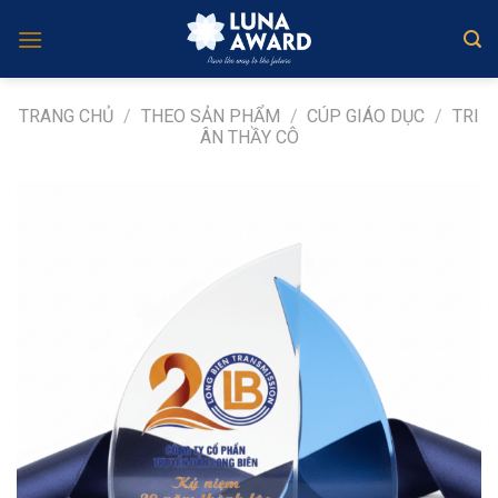
Skip
to
content
TRANG CHỦ
/
THEO SẢN PHẨM
/
CÚP GIÁO DỤC
/
TRI
ÂN THẦY CÔ