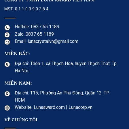
CÔNG TY TNHH LUNA AWARD VIET NAM
MST: 0 1 1 0 3 9 0 3 8 4
Hotline: 0837 65 1189
Zalo: 0837 65 1189
Email: lunacrystalvn@gmail.com
MIỀN BẮC:
Địa chỉ: Thôn 1, xã Thạch Hòa, huyện Thạch Thất, Tp
Hà Nội
MIỀN NAM:
Địa chỉ: T15, Phường An Phú Đông, Quận 12, TP.
HCM
Website: Lunaaward.com | Lunacorp.vn
VỀ CHÚNG TÔI