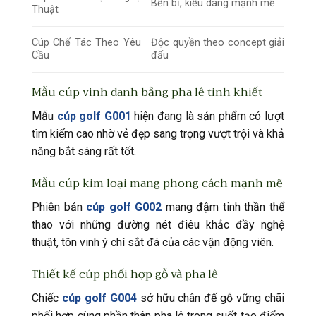
Bền bỉ, kiểu dáng mạnh mẽ
Thuật
Cúp Chế Tác Theo Yêu
Độc quyền theo concept giải
Cầu
đấu
Mẫu cúp vinh danh bằng pha lê tinh khiết
Mẫu
cúp golf G001
hiện đang là sản phẩm có lượt
tìm kiếm cao nhờ vẻ đẹp sang trọng vượt trội và khả
năng bắt sáng rất tốt.
Mẫu cúp kim loại mang phong cách mạnh mẽ
Phiên bản
cúp golf G002
mang đậm tinh thần thể
thao với những đường nét điêu khắc đầy nghệ
thuật, tôn vinh ý chí sắt đá của các vận động viên.
Thiết kế cúp phối hợp gỗ và pha lê
Chiếc
cúp golf G004
sở hữu chân đế gỗ vững chãi
phối hợp cùng phần thân pha lê trong suốt tạo điểm