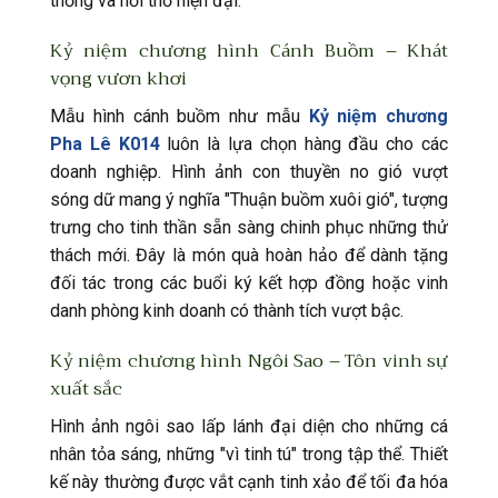
thống và hơi thở hiện đại.
Kỷ niệm chương hình Cánh Buồm – Khát
vọng vươn khơi
Mẫu hình cánh buồm như mẫu
Kỷ niệm chương
Pha Lê K014
luôn là lựa chọn hàng đầu cho các
doanh nghiệp. Hình ảnh con thuyền no gió vượt
sóng dữ mang ý nghĩa "Thuận buồm xuôi gió", tượng
trưng cho tinh thần sẵn sàng chinh phục những thử
thách mới. Đây là món quà hoàn hảo để dành tặng
đối tác trong các buổi ký kết hợp đồng hoặc vinh
danh phòng kinh doanh có thành tích vượt bậc.
Kỷ niệm chương hình Ngôi Sao – Tôn vinh sự
xuất sắc
Hình ảnh ngôi sao lấp lánh đại diện cho những cá
nhân tỏa sáng, những "vì tinh tú" trong tập thể. Thiết
kế này thường được vắt cạnh tinh xảo để tối đa hóa