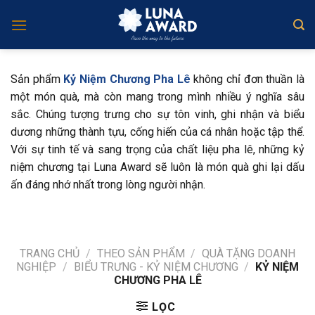
Skip
to
content
Sản phẩm
Kỷ Niệm Chương Pha Lê
không chỉ đơn thuần là
một món quà, mà còn mang trong mình nhiều ý nghĩa sâu
sắc. Chúng tượng trưng cho sự tôn vinh, ghi nhận và biểu
dương những thành tựu, cống hiến của cá nhân hoặc tập thể.
Với sự tinh tế và sang trọng của chất liệu pha lê, những kỷ
niệm chương tại Luna Award sẽ luôn là món quà ghi lại dấu
ấn đáng nhớ nhất trong lòng người nhận.
TRANG CHỦ
/
THEO SẢN PHẨM
/
QUÀ TẶNG DOANH
NGHIỆP
/
BIỂU TRƯNG - KỶ NIỆM CHƯƠNG
/
KỶ NIỆM
CHƯƠNG PHA LÊ
LỌC