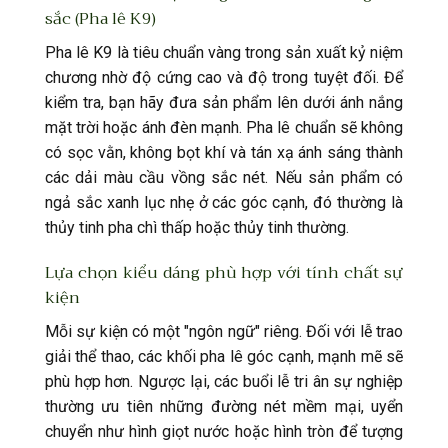
sắc (Pha lê K9)
Pha lê K9 là tiêu chuẩn vàng trong sản xuất kỷ niệm
chương nhờ độ cứng cao và độ trong tuyệt đối. Để
kiểm tra, bạn hãy đưa sản phẩm lên dưới ánh nắng
mặt trời hoặc ánh đèn mạnh. Pha lê chuẩn sẽ không
có sọc vằn, không bọt khí và tán xạ ánh sáng thành
các dải màu cầu vồng sắc nét. Nếu sản phẩm có
ngả sắc xanh lục nhẹ ở các góc cạnh, đó thường là
thủy tinh pha chì thấp hoặc thủy tinh thường.
Lựa chọn kiểu dáng phù hợp với tính chất sự
kiện
Mỗi sự kiện có một "ngôn ngữ" riêng. Đối với lễ trao
giải thể thao, các khối pha lê góc cạnh, mạnh mẽ sẽ
phù hợp hơn. Ngược lại, các buổi lễ tri ân sự nghiệp
thường ưu tiên những đường nét mềm mại, uyển
chuyển như hình giọt nước hoặc hình tròn để tượng