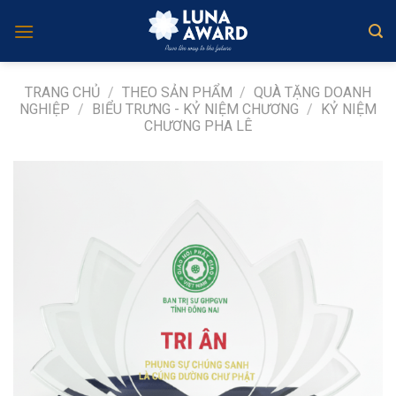
Skip
to
content
TRANG CHỦ
/
THEO SẢN PHẨM
/
QUÀ TẶNG DOANH
NGHIỆP
/
BIỂU TRƯNG - KỶ NIỆM CHƯƠNG
/
KỶ NIỆM
CHƯƠNG PHA LÊ