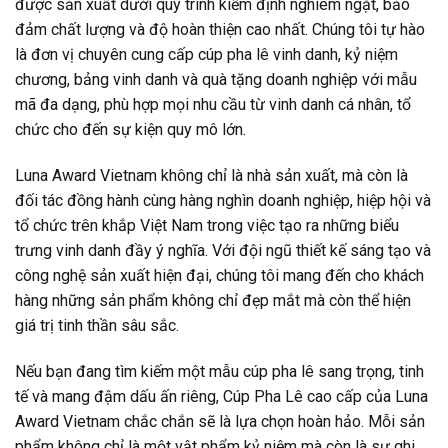
được sản xuất dưới quy trình kiểm định nghiêm ngặt, bảo
đảm chất lượng và độ hoàn thiện cao nhất. Chúng tôi tự hào
là đơn vị chuyên cung cấp cúp pha lê vinh danh, kỷ niệm
chương, bảng vinh danh và quà tặng doanh nghiệp với mẫu
mã đa dạng, phù hợp mọi nhu cầu từ vinh danh cá nhân, tổ
chức cho đến sự kiện quy mô lớn.
Luna Award Vietnam không chỉ là nhà sản xuất, mà còn là
đối tác đồng hành cùng hàng nghìn doanh nghiệp, hiệp hội và
tổ chức trên khắp Việt Nam trong việc tạo ra những biểu
trưng vinh danh đầy ý nghĩa. Với đội ngũ thiết kế sáng tạo và
công nghệ sản xuất hiện đại, chúng tôi mang đến cho khách
hàng những sản phẩm không chỉ đẹp mắt mà còn thể hiện
giá trị tinh thần sâu sắc.
Nếu bạn đang tìm kiếm một mẫu cúp pha lê sang trọng, tinh
tế và mang đậm dấu ấn riêng, Cúp Pha Lê cao cấp của Luna
Award Vietnam chắc chắn sẽ là lựa chọn hoàn hảo. Mỗi sản
phẩm không chỉ là một vật phẩm kỷ niệm mà còn là sự ghi