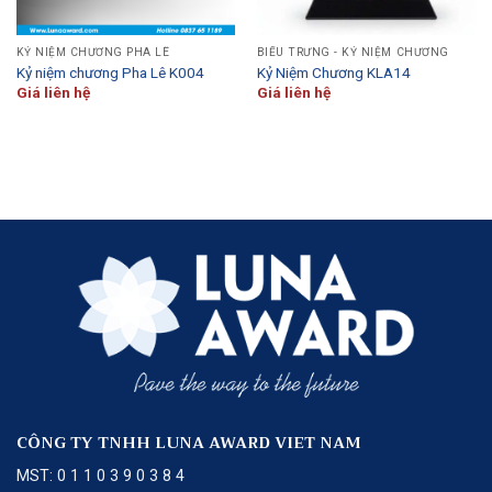
KỶ NIỆM CHƯƠNG PHA LÊ
BIỂU TRƯNG - KỶ NIỆM CHƯƠNG
Kỷ niệm chương Pha Lê K004
Kỷ Niệm Chương KLA14
Giá liên hệ
Giá liên hệ
CÔNG TY TNHH LUNA AWARD VIET NAM
MST: 0 1 1 0 3 9 0 3 8 4