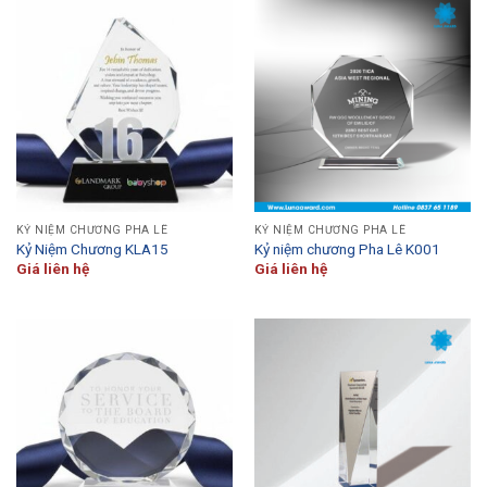
KỶ NIỆM CHƯƠNG PHA LÊ
KỶ NIỆM CHƯƠNG PHA LÊ
Kỷ Niệm Chương KLA15
Kỷ niệm chương Pha Lê K001
Giá liên hệ
Giá liên hệ