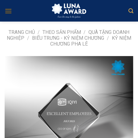
Skip
to
content
TRANG CHỦ
/
THEO SẢN PHẨM
/
QUÀ TẶNG DOANH
NGHIỆP
/
BIỂU TRƯNG - KỶ NIỆM CHƯƠNG
/
KỶ NIỆM
CHƯƠNG PHA LÊ