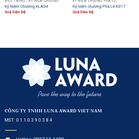
BIỂU TRƯNG - KỶ NIỆM CHƯƠNG
KỶ NIỆM CHƯƠNG PHA LÊ
Kỷ Niệm Chương KLA04
Kỷ niệm chương Pha Lê K017
Giá liên hệ
Giá liên hệ
CÔNG TY TNHH LUNA AWARD VIET NAM
MST: 0 1 1 0 3 9 0 3 8 4