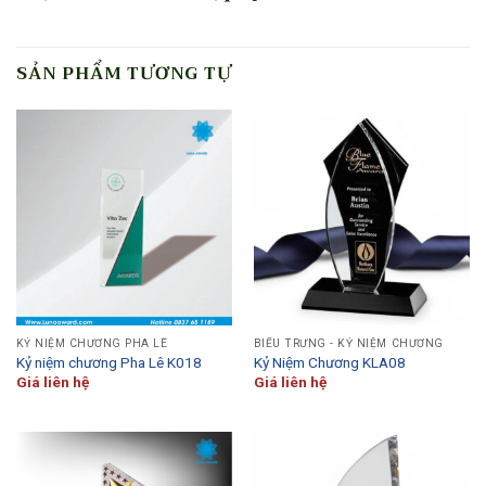
SẢN PHẨM TƯƠNG TỰ
KỶ NIỆM CHƯƠNG PHA LÊ
BIỂU TRƯNG - KỶ NIỆM CHƯƠNG
Kỷ niệm chương Pha Lê K018
Kỷ Niệm Chương KLA08
Giá liên hệ
Giá liên hệ