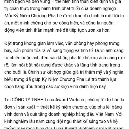
minh bạch và bền vững – thể hiện tinh thần kiên định và giá
trị chân thực trong hành trình phát triển của doanh nghiệp.
Mỗi Kỷ Niệm Chương Pha Lê được trao đi chính là một lời tri
ân, một minh chứng cho sự cống hiến, và cũng là nguồn
động viên tinh thần mạnh mẽ để tiếp tục vươn xa hơn.
Đặt trong không gian làm việc, văn phòng hay phòng trưng
bày, sản phẩm tỏa ra vẻ sang trọng và tinh tế. Dưới ánh sáng
tự nhiên hoặc ánh đèn sân khấu, pha lê khúc xạ ánh sáng rực
rỡ, làm nổi bật nội dung được khắc và tăng tính trang trọng
cho buổi lễ. Chính sự kết hợp giữa giá trị thẩm mỹ và ý nghĩa
biểu trưng đã giúp Kỷ Niệm Chương Pha Lê trở thành lựa
chọn hàng đầu trong các sự kiện vinh danh hiện nay.
Tại CÔNG TY TNHH Luna Award Vietnam, chúng tôi tự hào là
đơn vị sản xuất – thiết kế kỷ niệm chương, cúp pha lê, bảng
vinh danh và quà tặng doanh nghiệp hàng đầu Việt Nam. Với
kinh nghiệm lâu năm cùng đội ngũ thiết kế sáng tạo và hệ
thống máy móc hiện đại, Luna Award Vietnam cam kết mang