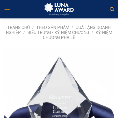
Skip
to
content
TRANG CHỦ
/
THEO SẢN PHẨM
/
QUÀ TẶNG DOANH
NGHIỆP
/
BIỂU TRƯNG - KỶ NIỆM CHƯƠNG
/
KỶ NIỆM
CHƯƠNG PHA LÊ