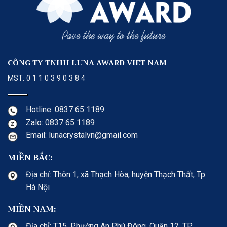
CÔNG TY TNHH LUNA AWARD VIET NAM
MST: 0 1 1 0 3 9 0 3 8 4
Hotline: 0837 65 1189
Zalo: 0837 65 1189
Email: lunacrystalvn@gmail.com
MIỀN BẮC:
Địa chỉ: Thôn 1, xã Thạch Hòa, huyện Thạch Thất, Tp
Hà Nội
MIỀN NAM:
Địa chỉ: T15, Phường An Phú Đông, Quận 12, TP.