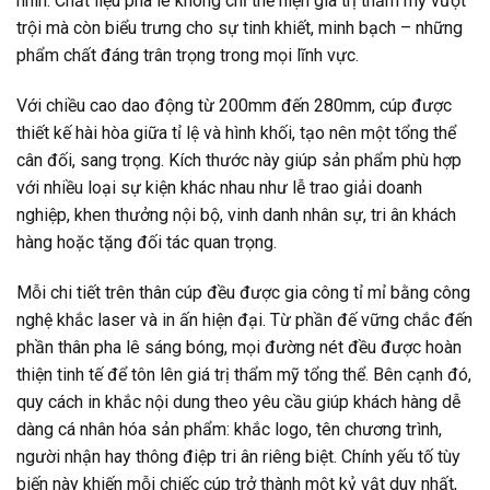
nhìn. Chất liệu pha lê không chỉ thể hiện giá trị thẩm mỹ vượt
trội mà còn biểu trưng cho sự tinh khiết, minh bạch – những
phẩm chất đáng trân trọng trong mọi lĩnh vực.
Với chiều cao dao động từ 200mm đến 280mm, cúp được
thiết kế hài hòa giữa tỉ lệ và hình khối, tạo nên một tổng thể
cân đối, sang trọng. Kích thước này giúp sản phẩm phù hợp
với nhiều loại sự kiện khác nhau như lễ trao giải doanh
nghiệp, khen thưởng nội bộ, vinh danh nhân sự, tri ân khách
hàng hoặc tặng đối tác quan trọng.
Mỗi chi tiết trên thân cúp đều được gia công tỉ mỉ bằng công
nghệ khắc laser và in ấn hiện đại. Từ phần đế vững chắc đến
phần thân pha lê sáng bóng, mọi đường nét đều được hoàn
thiện tinh tế để tôn lên giá trị thẩm mỹ tổng thể. Bên cạnh đó,
quy cách in khắc nội dung theo yêu cầu giúp khách hàng dễ
dàng cá nhân hóa sản phẩm: khắc logo, tên chương trình,
người nhận hay thông điệp tri ân riêng biệt. Chính yếu tố tùy
biến này khiến mỗi chiếc cúp trở thành một kỷ vật duy nhất,