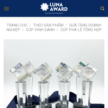
Skip
to
content
TRANG CHỦ
/
THEO SẢN PHẨM
/
QUÀ TẶNG DOANH
NGHIỆP
/
CÚP VINH DANH
/
CÚP PHA LÊ TỔNG HỢP