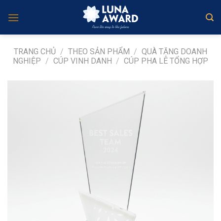
Skip
to
content
TRANG CHỦ
/
THEO SẢN PHẨM
/
QUÀ TẶNG DOANH
NGHIỆP
/
CÚP VINH DANH
/
CÚP PHA LÊ TỔNG HỢP