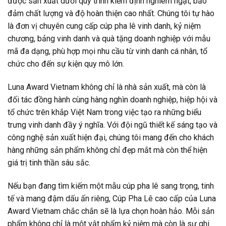
được sản xuất dưới quy trình kiểm định nghiêm ngặt, bảo
đảm chất lượng và độ hoàn thiện cao nhất. Chúng tôi tự hào
là đơn vị chuyên cung cấp cúp pha lê vinh danh, kỷ niệm
chương, bảng vinh danh và quà tặng doanh nghiệp với mẫu
mã đa dạng, phù hợp mọi nhu cầu từ vinh danh cá nhân, tổ
chức cho đến sự kiện quy mô lớn.
Luna Award Vietnam không chỉ là nhà sản xuất, mà còn là
đối tác đồng hành cùng hàng nghìn doanh nghiệp, hiệp hội và
tổ chức trên khắp Việt Nam trong việc tạo ra những biểu
trưng vinh danh đầy ý nghĩa. Với đội ngũ thiết kế sáng tạo và
công nghệ sản xuất hiện đại, chúng tôi mang đến cho khách
hàng những sản phẩm không chỉ đẹp mắt mà còn thể hiện
giá trị tinh thần sâu sắc.
Nếu bạn đang tìm kiếm một mẫu cúp pha lê sang trọng, tinh
tế và mang đậm dấu ấn riêng, Cúp Pha Lê cao cấp của Luna
Award Vietnam chắc chắn sẽ là lựa chọn hoàn hảo. Mỗi sản
phẩm không chỉ là một vật phẩm kỷ niệm mà còn là sự ghi