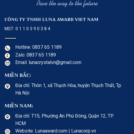
CÔNG TY TNHH LUNA AWARD VIET NAM
MST: 0 1 1 0 3 9 0 3 8 4
Hotline: 0837 65 1189
Zalo: 0837 65 1189
Email: lunacrystalvn@gmail.com
MIỀN BẮC:
Địa chỉ: Thôn 1, xã Thạch Hòa, huyện Thạch Thất, Tp
Hà Nội
MIỀN NAM:
Địa chỉ: T15, Phường An Phú Đông, Quận 12, TP.
HCM
Website: Lunaaward.com | Lunacorp.vn