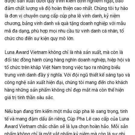
được sản xuất dưới quy trình kiểm định nghiêm ngặt, bảo
đảm chất lượng và độ hoàn thiện cao nhất. Chúng tôi tự hào
là đơn vị chuyên cung cấp cúp pha lê vinh danh, kỷ niệm
chương, bảng vinh danh và quà tặng doanh nghiệp với mẫu
mã đa dạng, phù hợp mọi nhu cầu từ vinh danh cá nhân, tổ
chức cho đến sự kiện quy mô lớn.
Luna Award Vietnam không chỉ là nhà sản xuất, mà còn là
đối tác đồng hành cùng hàng nghìn doanh nghiệp, hiệp hội và
tổ chức trên khắp Việt Nam trong việc tạo ra những biểu
trưng vinh danh đầy ý nghĩa. Với đội ngũ thiết kế sáng tạo và
công nghệ sản xuất hiện đại, chúng tôi mang đến cho khách
hàng những sản phẩm không chỉ đẹp mắt mà còn thể hiện
giá trị tinh thần sâu sắc.
Nếu bạn đang tìm kiếm một mẫu cúp pha lê sang trọng, tinh
tế và mang đậm dấu ấn riêng, Cúp Pha Lê cao cấp của Luna
Award Vietnam chắc chắn sẽ là lựa chọn hoàn hảo. Mỗi sản
phẩm không chỉ là một vật phẩm kỷ niệm mà còn là sự ghi