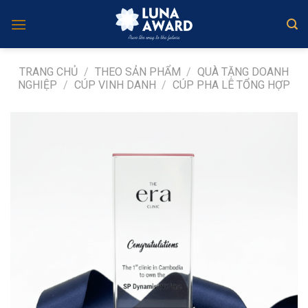
Skip
to
content
TRANG CHỦ
/
THEO SẢN PHẨM
/
QUÀ TẶNG DOANH
NGHIỆP
/
CÚP VINH DANH
/
CÚP PHA LÊ TỔNG HỢP