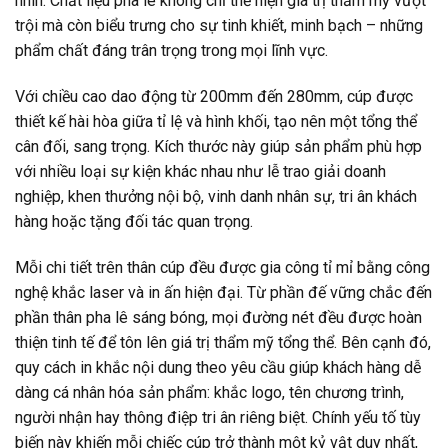
nhìn. Chất liệu pha lê không chỉ thể hiện giá trị thẩm mỹ vượt
trội mà còn biểu trưng cho sự tinh khiết, minh bạch – những
phẩm chất đáng trân trọng trong mọi lĩnh vực.
Với chiều cao dao động từ 200mm đến 280mm, cúp được
thiết kế hài hòa giữa tỉ lệ và hình khối, tạo nên một tổng thể
cân đối, sang trọng. Kích thước này giúp sản phẩm phù hợp
với nhiều loại sự kiện khác nhau như lễ trao giải doanh
nghiệp, khen thưởng nội bộ, vinh danh nhân sự, tri ân khách
hàng hoặc tặng đối tác quan trọng.
Mỗi chi tiết trên thân cúp đều được gia công tỉ mỉ bằng công
nghệ khắc laser và in ấn hiện đại. Từ phần đế vững chắc đến
phần thân pha lê sáng bóng, mọi đường nét đều được hoàn
thiện tinh tế để tôn lên giá trị thẩm mỹ tổng thể. Bên cạnh đó,
quy cách in khắc nội dung theo yêu cầu giúp khách hàng dễ
dàng cá nhân hóa sản phẩm: khắc logo, tên chương trình,
người nhận hay thông điệp tri ân riêng biệt. Chính yếu tố tùy
biến này khiến mỗi chiếc cúp trở thành một kỷ vật duy nhất,