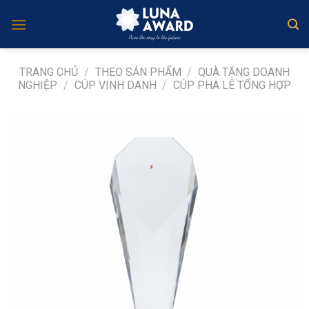
Skip
to
content
TRANG CHỦ
/
THEO SẢN PHẨM
/
QUÀ TẶNG DOANH
NGHIỆP
/
CÚP VINH DANH
/
CÚP PHA LÊ TỔNG HỢP