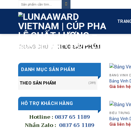
Tìm
Skip
kiếm:
to
content
TRANG
TRANG CHỦ
/
THEO SẢN PHẨM
DANH MỤC SẢN PHẨM
BẢNG VINH 
Bảng Vinh 
THEO SẢN PHẨM
(289)
Giá liên hệ
HỖ TRỢ KHÁCH HÀNG
BIỂU TRƯNG 
Hotline :
0837 65 1189
Bảng Vinh 
Nhắn Zalo :
0837 65 1189
Giá liên hệ