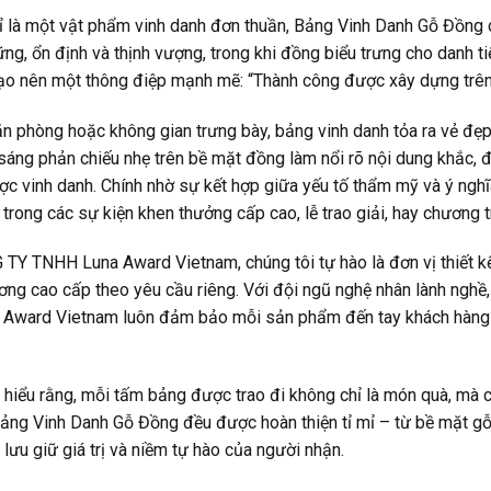
 là một vật phẩm vinh danh đơn thuần, Bảng Vinh Danh Gỗ Đồng c
ng, ổn định và thịnh vượng, trong khi đồng biểu trưng cho danh ti
tạo nên một thông điệp mạnh mẽ: “Thành công được xây dựng trên n
ăn phòng hoặc không gian trưng bày, bảng vinh danh tỏa ra vẻ đẹp
sáng phản chiếu nhẹ trên bề mặt đồng làm nổi rõ nội dung khắc, đồ
c vinh danh. Chính nhờ sự kết hợp giữa yếu tố thẩm mỹ và ý ngh
trong các sự kiện khen thưởng cấp cao, lễ trao giải, hay chương tr
TY TNHH Luna Award Vietnam, chúng tôi tự hào là đơn vị thiết kế
ng cao cấp theo yêu cầu riêng. Với đội ngũ nghệ nhân lành nghề, 
a Award Vietnam luôn đảm bảo mỗi sản phẩm đến tay khách hàng đ
 hiểu rằng, mỗi tấm bảng được trao đi không chỉ là món quà, mà còn 
Bảng Vinh Danh Gỗ Đồng đều được hoàn thiện tỉ mỉ – từ bề mặt g
lưu giữ giá trị và niềm tự hào của người nhận.