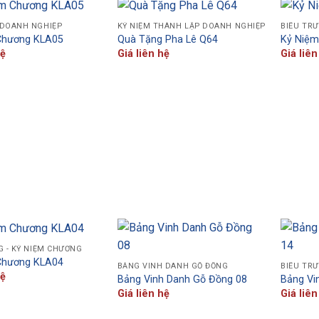
 DOANH NGHIỆP
KỶ NIỆM THÀNH LẬP DOANH NGHIỆP
BIỂU TRƯ
Chương KLA05
Quà Tặng Pha Lê Q64
Kỷ Niệ
hệ
Giá liên hệ
Giá liên
G - KỶ NIỆM CHƯƠNG
Chương KLA04
BẢNG VINH DANH GỖ ĐỒNG
BIỂU TRƯ
hệ
Bảng Vinh Danh Gỗ Đồng 08
Bảng Vi
Giá liên hệ
Giá liên