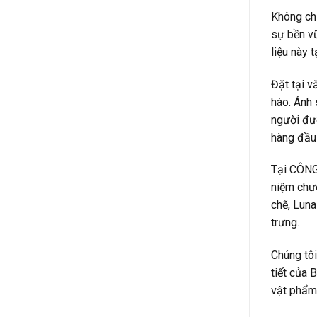
Không chỉ
sự bền vữ
liệu này 
Đặt tại v
hào. Ánh 
người đượ
hàng đầu 
Tại CÔNG 
niệm chươ
chẽ, Lun
trưng.
Chúng tôi
tiết của 
vật phẩm 