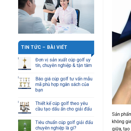
TIN TỨC – BÀI VIẾT
Đơn vị sản xuất cúp golf uy
tín, chuyên nghiệp & tận tâm
Báo giá cúp golf tư vấn mẫu
mã phù hợp ngân sách của
bạn
Thiết kế cúp golf theo yêu
cầu tạo dấu ấn cho giải đấu
Sản phẩm
không gia
Tiêu chuẩn cúp golf giải đấu
chuyên nghiệp là gì?
giữa, tạo