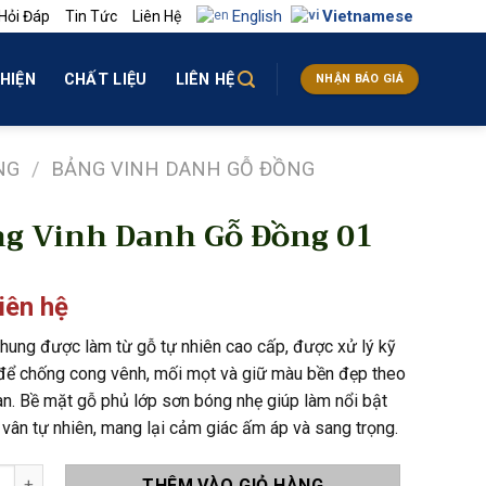
English
Vietnamese
Hỏi Đáp
Tin Tức
Liên Hệ
HIỆN
CHẤT LIỆU
LIÊN HỆ
NHẬN BÁO GIÁ
NG
/
BẢNG VINH DANH GỖ ĐỒNG
g Vinh Danh Gỗ Đồng 01
liên hệ
hung được làm từ gỗ tự nhiên cao cấp, được xử lý kỹ
để chống cong vênh, mối mọt và giữ màu bền đẹp theo
ian. Bề mặt gỗ phủ lớp sơn bóng nhẹ giúp làm nổi bật
vân tự nhiên, mang lại cảm giác ấm áp và sang trọng.
inh Danh Gỗ Đồng 01 số lượng
THÊM VÀO GIỎ HÀNG