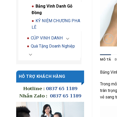
Bảng Vinh Danh Gỗ
Đồng
KỶ NIỆM CHƯƠNG PHA
LÊ
CÚP VINH DANH
Quà Tặng Doanh Nghiệp
MÔ TẢ
Đ
Bảng Vin
HỖ TRỢ KHÁCH HÀNG
Trong mỗi
Hotline :
0837 65 1189
trân trọn
Nhắn Zalo :
0837 65 1189
vẻ sang t