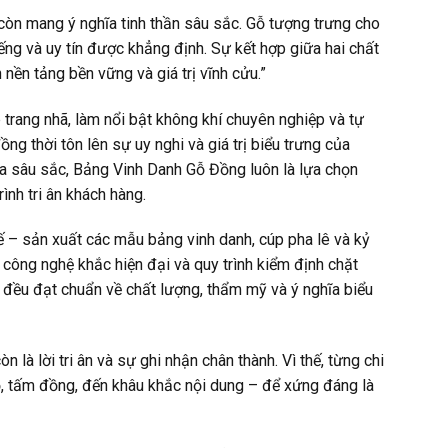
òn mang ý nghĩa tinh thần sâu sắc. Gỗ tượng trưng cho
ếng và uy tín được khẳng định. Sự kết hợp giữa hai chất
ền tảng bền vững và giá trị vĩnh cửu.”
 trang nhã, làm nổi bật không khí chuyên nghiệp và tự
ng thời tôn lên sự uy nghi và giá trị biểu trưng của
ĩa sâu sắc, Bảng Vinh Danh Gỗ Đồng luôn là lựa chọn
ình tri ân khách hàng.
 – sản xuất các mẫu bảng vinh danh, cúp pha lê và kỷ
công nghệ khắc hiện đại và quy trình kiểm định chặt
ều đạt chuẩn về chất lượng, thẩm mỹ và ý nghĩa biểu
là lời tri ân và sự ghi nhận chân thành. Vì thế, từng chi
ỗ, tấm đồng, đến khâu khắc nội dung – để xứng đáng là