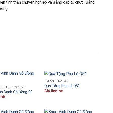
iện tinh thần chuyên nghiệp và đẳng cấp tổ chức, Bảng
ưởng.
TRI ÂN THẦY CÔ
Quà Tặng Pha Lê Q51
NH DANH GỖ ĐỒNG
Giá liên hệ
nh Danh Gỗ Đồng 09
 hệ