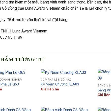
ang tìm kiếm một mẫu bảng vinh danh sang trọng, bền đẹp, thể h
h Gỗ Đồng của Luna Award Vietnam chắc chắn sẽ là lựa chọn lý t
gay để được tư vấn thiết kế và đặt hàng:
 TNHH Luna Award Vietnam
 0837 65 1189
PHẨM TƯƠNG TỰ
 DOANH NGHIỆP
CÚP PHA LÊ NGÔI SAO
 Pha Lê Q63
Kỷ Niệm Chương KLA03
BẢNG VI
hệ
Giá liên hệ
Bảng Vi
Giá liên