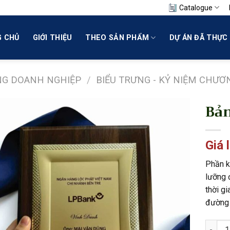
Catalogue
 CHỦ
GIỚI THIỆU
THEO SẢN PHẨM
DỰ ÁN ĐÃ THỰC 
NG DOANH NGHIỆP
/
BIỂU TRƯNG - KỶ NIỆM CHƯƠ
Bản
Giá 
Phần k
lưỡng 
thời g
đường 
Bảng V