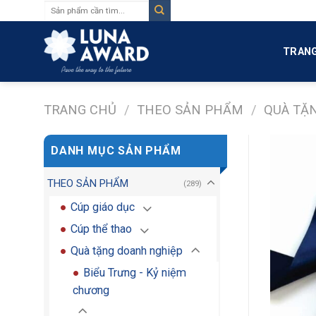
Tìm
Skip
kiếm:
to
content
TRANG
TRANG CHỦ
/
THEO SẢN PHẨM
/
QUÀ TẶ
DANH MỤC SẢN PHẨM
THEO SẢN PHẨM
(289)
Cúp giáo dục
Cúp thể thao
Quà tặng doanh nghiệp
Biểu Trưng - Kỷ niệm
chương