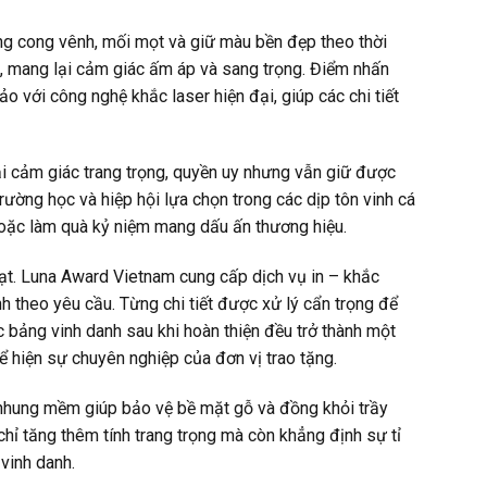
ng cong vênh, mối mọt và giữ màu bền đẹp theo thời
n, mang lại cảm giác ấm áp và sang trọng. Điểm nhấn
với công nghệ khắc laser hiện đại, giúp các chi tiết
i cảm giác trang trọng, quyền uy nhưng vẫn giữ được
rường học và hiệp hội lựa chọn trong các dịp tôn vinh cá
, hoặc làm quà kỷ niệm mang dấu ấn thương hiệu.
hoạt. Luna Award Vietnam cung cấp dịch vụ in – khắc
h theo yêu cầu. Từng chi tiết được xử lý cẩn trọng để
c bảng vinh danh sau khi hoàn thiện đều trở thành một
ể hiện sự chuyên nghiệp của đơn vị trao tặng.
nhung mềm giúp bảo vệ bề mặt gỗ và đồng khỏi trầy
chỉ tăng thêm tính trang trọng mà còn khẳng định sự tỉ
 vinh danh.