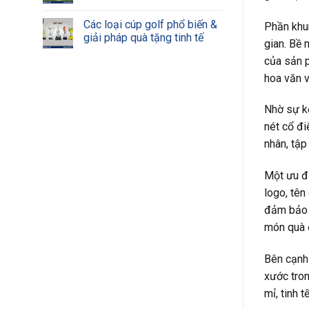
Các loại cúp golf phổ biến &
Phần khu
giải pháp quà tặng tinh tế
gian. Bề 
của sản p
hoa văn v
Nhờ sự k
nét cổ đi
nhân, tập
Một ưu đi
logo, tên
đảm bảo t
món quà đ
Bên cạnh
xước tron
mỉ, tinh 