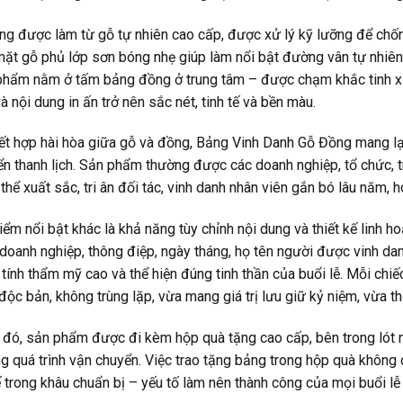
ng được làm từ gỗ tự nhiên cao cấp, được xử lý kỹ lưỡng để chố
mặt gỗ phủ lớp sơn bóng nhẹ giúp làm nổi bật đường vân tự nhiê
hẩm nằm ở tấm bảng đồng ở trung tâm – được chạm khắc tinh xảo 
à nội dung in ấn trở nên sắc nét, tinh tế và bền màu.
ết hợp hài hòa giữa gỗ và đồng, Bảng Vinh Danh Gỗ Đồng mang lạ
ển thanh lịch. Sản phẩm thường được các doanh nghiệp, tổ chức, t
 thể xuất sắc, tri ân đối tác, vinh danh nhân viên gắn bó lâu năm
ểm nổi bật khác là khả năng tùy chỉnh nội dung và thiết kế linh 
 doanh nghiệp, thông điệp, ngày tháng, họ tên người được vinh dan
ính thẩm mỹ cao và thể hiện đúng tinh thần của buổi lễ. Mỗi chiế
ộc bản, không trùng lặp, vừa mang giá trị lưu giữ kỷ niệm, vừa th
 đó, sản phẩm được đi kèm hộp quà tặng cao cấp, bên trong lót 
g quá trình vận chuyển. Việc trao tặng bảng trong hộp quà không 
tế trong khâu chuẩn bị – yếu tố làm nên thành công của mọi buổi lễ