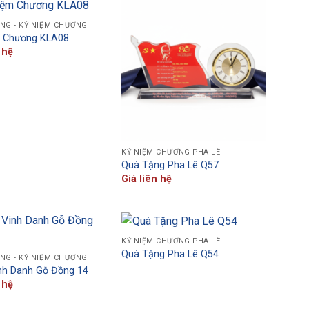
NG - KỶ NIỆM CHƯƠNG
m Chương KLA08
 hệ
KỶ NIỆM CHƯƠNG PHA LÊ
Quà Tặng Pha Lê Q57
Giá liên hệ
KỶ NIỆM CHƯƠNG PHA LÊ
Quà Tặng Pha Lê Q54
NG - KỶ NIỆM CHƯƠNG
nh Danh Gỗ Đồng 14
 hệ