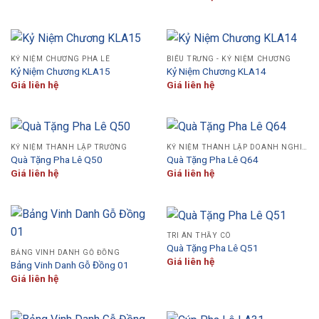
KỶ NIỆM CHƯƠNG PHA LÊ
BIỂU TRƯNG - KỶ NIỆM CHƯƠNG
Kỷ Niệm Chương KLA15
Kỷ Niệm Chương KLA14
Giá liên hệ
Giá liên hệ
KỶ NIỆM THÀNH LẬP TRƯỜNG
KỶ NIỆM THÀNH LẬP DOANH NGHIỆP
Quà Tặng Pha Lê Q50
Quà Tặng Pha Lê Q64
Giá liên hệ
Giá liên hệ
TRI ÂN THẦY CÔ
Quà Tặng Pha Lê Q51
BẢNG VINH DANH GỖ ĐỒNG
Giá liên hệ
Bảng Vinh Danh Gỗ Đồng 01
Giá liên hệ