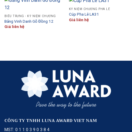
KỶ NIỆM CHƯƠNG PHA LÊ
Cúp Pha Lê LA31
BIỂU TRƯNG - KỶ NIỆM CHƯƠNG
Giá liên hệ
Bảng Vinh Danh Gỗ Đồng 12
Giá liên hệ
CÔNG TY TNHH LUNA AWARD VIET NAM
MST: 0 1 1 0 3 9 0 3 8 4