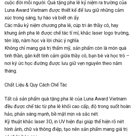
cuộc đời mỗi người. Quà tặng pha lê kỷ niệm ra trường của
Luna Award Vietnam được thiết kế để lưu giữ những cảm
xúc trong sáng, tự hào và biết ơn ấy.
Các mẫu kỷ niệm chương pha lê, cúp tri ân thầy cô, hay
khung ảnh pha lê được chế tác tỉ mỉ, khắc laser logo trường,
tên lớp, năm học và lời chúc ý nghĩa.
Không chỉ mang giá trị thẩm mỹ, sản phẩm còn là món quà
tinh thần, gắn kết tình cảm giữa thầy cô, bạn bè và học trò –
nơi ký ức học đường được lưu giữ vẹn nguyên theo năm
tháng.
Chất Liệu & Quy Cách Chế Tác
Tất cả sản phẩm quà tặng pha lê của Luna Award Vietnam
đều được chế tác từ pha lê khối cao cấp, độ trong suốt hoàn
hảo, phản sáng mạnh, bề mặt mịn và sắc nét.
Kỹ thuật khắc laser 3D, in UV hiện đại giúp thể hiện rõ nét
hình ảnh, chữ và thông điệp, tạo nên sản phẩm mang giá trị