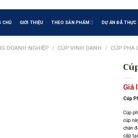
 CHỦ
GIỚI THIỆU
THEO SẢN PHẨM
DỰ ÁN ĐÃ THỰC 
NG DOANH NGHIỆP
/
CÚP VINH DANH
/
CÚP PHA 
Cúp
Giá 
Cúp P
Cúp ph
cúp này
chân đ
cấp tạo