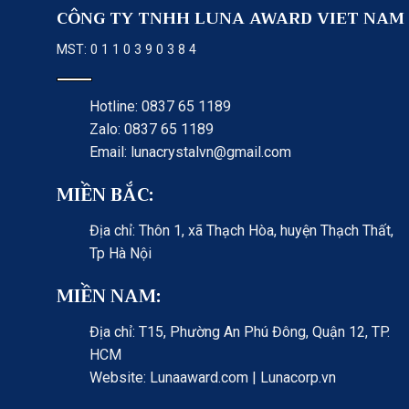
CÔNG TY TNHH LUNA AWARD VIET NAM
MST: 0 1 1 0 3 9 0 3 8 4
Hotline: 0837 65 1189
Zalo: 0837 65 1189
Email: lunacrystalvn@gmail.com
MIỀN BẮC:
Địa chỉ: Thôn 1, xã Thạch Hòa, huyện Thạch Thất,
Tp Hà Nội
MIỀN NAM:
Địa chỉ: T15, Phường An Phú Đông, Quận 12, TP.
HCM
Website: Lunaaward.com | Lunacorp.vn