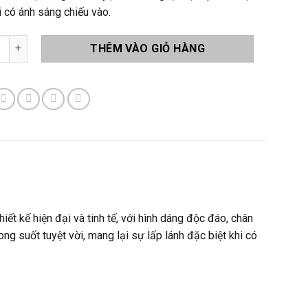
i có ánh sáng chiếu vào.
a Lê LA-C25 số lượng
THÊM VÀO GIỎ HÀNG
iết kế hiện đại và tinh tế, với hình dáng độc đáo, chân
ng suốt tuyệt vời, mang lại sự lấp lánh đặc biệt khi có