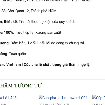
Hà Nội: Thôn 2, xã Thạch Hòa, huyện Thạch Thất, Hà Nội.
 Sài Gòn: Quận 12, Thành phố HCM.
, thiết kế:
Tinh tế, theo sự kiện của quý khách
ốc 100%:
Trực tiếp tại Xưởng sản xuất
lượng:
Đảm bảo, 1 đổi 1 nếu lỗi do công ty chúng tôi
hàng:
Toàn quốc.
rd Vietnam | Cúp pha lê chất lượng giá thành hợp lý.
PHẨM TƯƠNG TỰ
DANH
CÚP PHA LÊ TỔNG HỢP
CÚP PHA