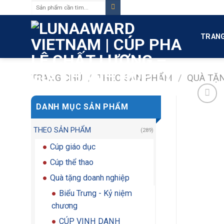
Tìm
Skip
kiếm:
to
content
TRANG
TRANG CHỦ
/
THEO SẢN PHẨM
/
QUÀ TẶ
DANH MỤC SẢN PHẨM
THEO SẢN PHẨM
(289)
Cúp giáo dục
Cúp thể thao
Quà tặng doanh nghiệp
Biểu Trưng - Kỷ niệm
chương
CÚP VINH DANH