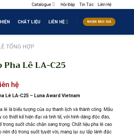
Catalogue
Hỏi Đáp
Tin Tức
Liên Hệ
HIỆN
CHẤT LIỆU
LIÊN HỆ
NHẬN BÁO GIÁ
LÊ TỔNG HỢP
 Pha Lê LA-C25
liên hệ
ha Lê LA-C25 – Luna Award Vietnam
a lê là biểu tượng của sự thanh lịch và thành công. Mẫu
 có thiết kế hiện đại và tinh tế, với hình dáng độc đáo,
ế trong suốt chắc chắn sang trọng. Chất liệu pha lê cao
 nên độ trong suốt tuyệt vời, mang lại sự lấp lánh đặc