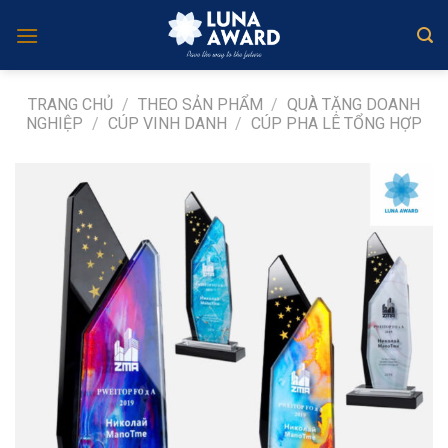
Skip
to
content
TRANG CHỦ
/
THEO SẢN PHẨM
/
QUÀ TẶNG DOANH
NGHIỆP
/
CÚP VINH DANH
/
CÚP PHA LÊ TỔNG HỢP