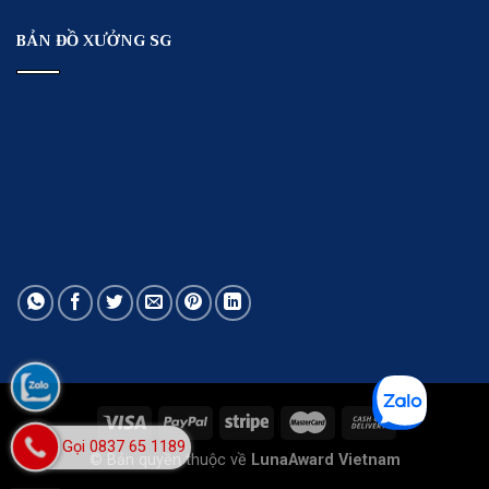
BẢN ĐỒ XƯỞNG SG
Gọi 0837 65 1189
© Bản quyền thuộc về
LunaAward Vietnam