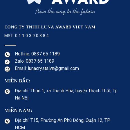
CÔNG TY TNHH LUNA AWARD VIET NAM
MST: 0 1 1 0 3 9 0 3 8 4
Hotline: 0837 65 1189
Zalo: 0837 65 1189
Email: lunacrystalvn@gmail.com
MIỀN BẮC:
Địa chỉ: Thôn 1, xã Thạch Hòa, huyện Thạch Thất, Tp
Hà Nội
MIỀN NAM:
Địa chỉ: T15, Phường An Phú Đông, Quận 12, TP.
HCM