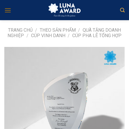
Skip
to
content
TRANG CHỦ
/
THEO SẢN PHẨM
/
QUÀ TẶNG DOANH
NGHIỆP
/
CÚP VINH DANH
/
CÚP PHA LÊ TỔNG HỢP