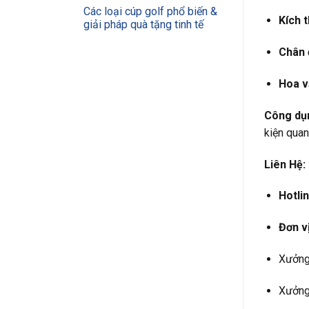
Các loại cúp golf phổ biến &
Kích 
giải pháp quà tặng tinh tế
Chân 
Hoa v
Công dụ
kiện quan
Liên Hệ:
Hotlin
Đơn vị
Xưởng 
Xưởng