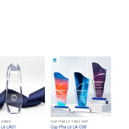
H DANH
CÚP PHA LÊ TỔNG HỢP
 Lê LA01
Cúp Pha Lê LA-C08