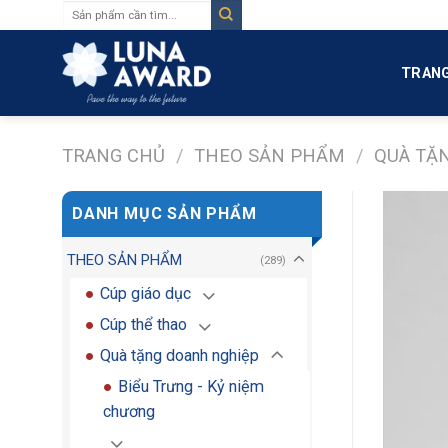
Tìm
Skip
kiếm:
to
content
TRANG
TRANG CHỦ
/
THEO SẢN PHẨM
/
QUÀ TẶ
DANH MỤC SẢN PHẨM
THEO SẢN PHẨM
(289)
Cúp giáo dục
Cúp thể thao
Quà tặng doanh nghiệp
Biểu Trưng - Kỷ niệm
chương