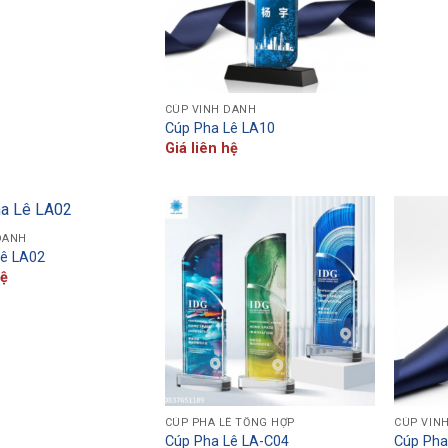
CÚP VINH DANH
Cúp Pha Lê LA10
Giá liên hệ
DANH
Lê LA02
hệ
CÚP PHA LÊ TỔNG HỢP
CÚP VIN
Cúp Pha Lê LA-C04
Cúp Pha