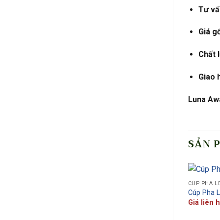
Tư vấn
Giá g
Chất 
Giao 
Luna Awa
SẢN 
CÚP PHA L
Cúp Pha 
Giá liên 