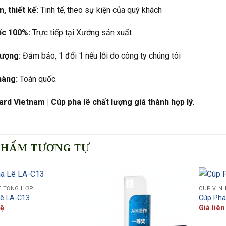
, thiết kế:
Tinh tế, theo sự kiện của quý khách
ốc 100%:
Trực tiếp tại Xưởng sản xuất
lượng:
Đảm bảo, 1 đổi 1 nếu lỗi do công ty chúng tôi
hàng:
Toàn quốc.
rd Vietnam | Cúp pha lê chất lượng giá thành hợp lý.
PHẨM TƯƠNG TỰ
Ê TỔNG HỢP
CÚP VIN
Lê LA-C13
Cúp Pha
hệ
Giá liên