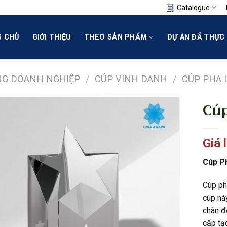
Catalogue
 CHỦ
GIỚI THIỆU
THEO SẢN PHẨM
DỰ ÁN ĐÃ THỰC 
NG DOANH NGHIỆP
/
CÚP VINH DANH
/
CÚP PHA 
Cúp
Giá 
Cúp P
Cúp ph
cúp này
chân đ
cấp tạo