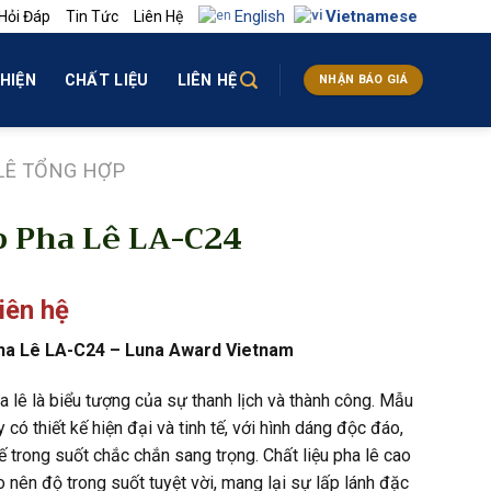
English
Vietnamese
Hỏi Đáp
Tin Tức
Liên Hệ
HIỆN
CHẤT LIỆU
LIÊN HỆ
NHẬN BÁO GIÁ
LÊ TỔNG HỢP
 Pha Lê LA-C24
liên hệ
ha Lê LA-C24 – Luna Award Vietnam
a lê là biểu tượng của sự thanh lịch và thành công. Mẫu
 có thiết kế hiện đại và tinh tế, với hình dáng độc đáo,
ế trong suốt chắc chắn sang trọng. Chất liệu pha lê cao
 nên độ trong suốt tuyệt vời, mang lại sự lấp lánh đặc