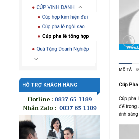
CÚP VINH DANH
Cúp hợp kim hiện đại
Cúp pha lê ngôi sao
Cúp pha lê tổng hợp
Quà Tặng Doanh Nghiệp
MÔ TẢ
Đ
Cúp Pha
HỖ TRỢ KHÁCH HÀNG
Hotline :
0837 65 1189
Cúp pha l
Nhắn Zalo :
0837 65 1189
đế trong 
ánh sáng 