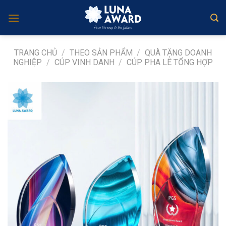
Skip
to
content
TRANG CHỦ
/
THEO SẢN PHẨM
/
QUÀ TẶNG DOANH
NGHIỆP
/
CÚP VINH DANH
/
CÚP PHA LÊ TỔNG HỢP