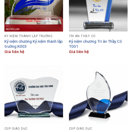
KỶ NIỆM THÀNH LẬP TRƯỜNG
TRI ÂN THẦY CÔ
Kỷ niệm chương Kỷ niệm thành lập
Kỷ niệm chương Tri ân Thầy Cô
trường K003
T001
Giá liên hệ
Giá liên hệ
CÚP GIÁO DỤC
CÚP GIÁO DỤC