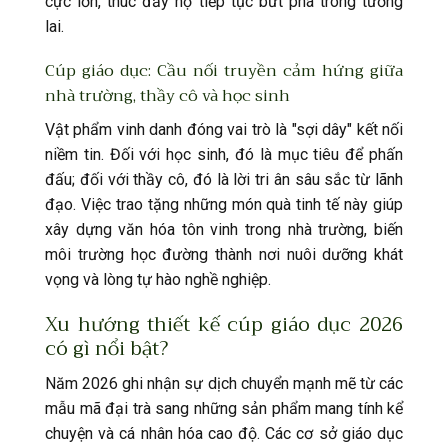
cực lớn, thúc đẩy họ tiếp tục bứt phá trong tương
lai.
Cúp giáo dục: Cầu nối truyền cảm hứng giữa
nhà trường, thầy cô và học sinh
Vật phẩm vinh danh đóng vai trò là "sợi dây" kết nối
niềm tin. Đối với học sinh, đó là mục tiêu để phấn
đấu; đối với thầy cô, đó là lời tri ân sâu sắc từ lãnh
đạo. Việc trao tặng những món quà tinh tế này giúp
xây dựng văn hóa tôn vinh trong nhà trường, biến
môi trường học đường thành nơi nuôi dưỡng khát
vọng và lòng tự hào nghề nghiệp.
Xu hướng thiết kế cúp giáo dục 2026
có gì nổi bật?
Năm 2026 ghi nhận sự dịch chuyển mạnh mẽ từ các
mẫu mã đại trà sang những sản phẩm mang tính kể
chuyện và cá nhân hóa cao độ. Các cơ sở giáo dục