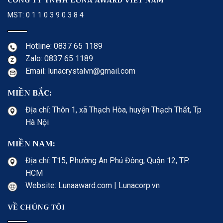
CÔNG TY TNHH LUNA AWARD VIET NAM
MST: 0 1 1 0 3 9 0 3 8 4
Hotline: 0837 65 1189
Zalo: 0837 65 1189
Email: lunacrystalvn@gmail.com
MIỀN BẮC:
Địa chỉ: Thôn 1, xã Thạch Hòa, huyện Thạch Thất, Tp
Hà Nội
MIỀN NAM:
Địa chỉ: T15, Phường An Phú Đông, Quận 12, TP.
HCM
Website: Lunaaward.com | Lunacorp.vn
VỀ CHÚNG TÔI