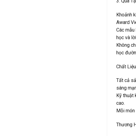
3. Quà T
Khoảnh kh
Award Vie
Các mẫu k
học và lờ
Không chỉ
học đườn
Chất Liệ
Tất cả sả
sáng mạn
Kỹ thuật 
cao.
Mỗi món q
Thương H