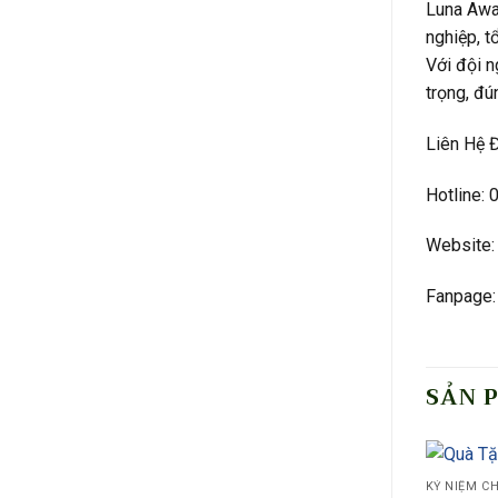
Luna Awa
nghiệp, t
Với đội n
trọng, đú
Liên Hệ 
Hotline:
Website:
Fanpage:
SẢN 
KỶ NIỆM C