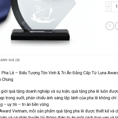
Quà Tặ
ÁNH GIÁ (0)
 Pha Lê – Biểu Tượng Tôn Vinh & Tri Ân Đẳng Cấp Từ Luna Awar
u Chung
 giới quà tặng doanh nghiệp và sự kiện, quà tặng pha lê luôn được
ẹp trong suốt, phản chiếu ánh sáng lấp lánh của pha lê không chỉ 
g – uy tín – tri ân bền vững.
Award Vietnam, mỗi sản phẩm quà tặng pha lê được thiết kế và ch
iệp và cá nhân truyền tải thông điệp tri ân một cách trọn vẹn và ti