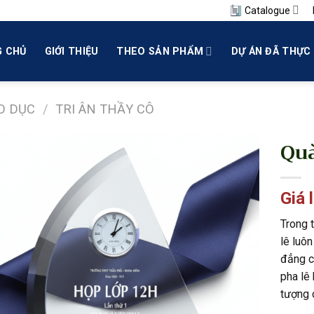
Catalogue
 CHỦ
GIỚI THIỆU
THEO SẢN PHẨM
DỰ ÁN ĐÃ THỰC 
O DỤC
/
TRI ÂN THẦY CÔ
Quà
Giá 
Trong 
lê luôn
đẳng c
pha lê 
tượng c