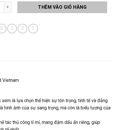
ng Pha Lê Q18 số lượng
THÊM VÀO GIỎ HÀNG
d Vietnam
 xem là lựa chọn thể hiện sự tôn trọng, tinh tế và đẳng
là hình ảnh của sự sang trọng, mà còn là biểu tượng của
ế tác thủ công tỉ mỉ, mang đậm dấu ấn riêng, giúp
nh tế nhất.