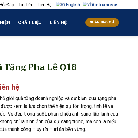
English
Vietnamese
Hỏi Đáp
Tin Tức
Liên Hệ
HIỆN
CHẤT LIỆU
LIÊN HỆ
NHẬN BÁO GIÁ
 Tặng Pha Lê Q18
liên hệ
thế giới quà tặng doanh nghiệp và sự kiện, quà tặng pha
 được xem là lựa chọn thể hiện sự tôn trọng, tinh tế và
ấp. Vẻ đẹp trong suốt, phản chiếu ánh sáng lấp lánh của
không chỉ là hình ảnh của sự sang trọng, mà còn là biểu
ủa thành công – uy tín – tri ân bền vững.