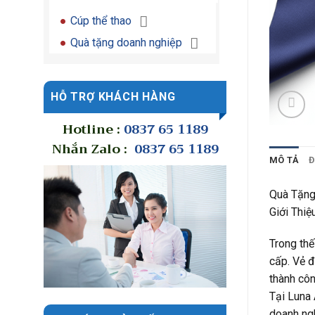
Cúp thể thao
Quà tặng doanh nghiệp
HỖ TRỢ KHÁCH HÀNG
Hotline :
0837 65 1189
Nhắn Zalo :
0837 65 1189
MÔ TẢ
Đ
Quà Tặng
Giới Thiệ
Trong thế
cấp. Vẻ đ
thành côn
Tại Luna 
doanh ngh