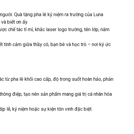
 người. Quà tặng pha lê kỷ niệm ra trường của Luna
và biết ơn ấy.
ợc chế tác tỉ mỉ, khắc laser logo trường, tên lớp, năm
t tình cảm giữa thầy cô, bạn bè và học trò – nơi ký ức
 từ pha lê khối cao cấp, độ trong suốt hoàn hảo, phản
à thông điệp, tạo nên sản phẩm mang giá trị cá nhân hóa
p lễ, kỷ niệm hoặc sự kiện tôn vinh đặc biệt.