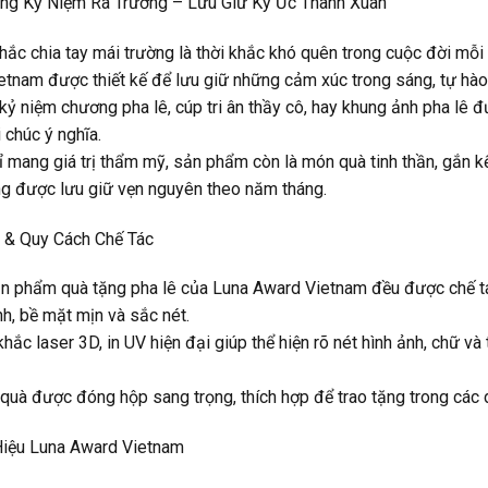
ặng Kỷ Niệm Ra Trường – Lưu Giữ Ký Ức Thanh Xuân
ắc chia tay mái trường là thời khắc khó quên trong cuộc đời mỗi
tnam được thiết kế để lưu giữ những cảm xúc trong sáng, tự hào 
ỷ niệm chương pha lê, cúp tri ân thầy cô, hay khung ảnh pha lê đư
i chúc ý nghĩa.
 mang giá trị thẩm mỹ, sản phẩm còn là món quà tinh thần, gắn kế
g được lưu giữ vẹn nguyên theo năm tháng.
u & Quy Cách Chế Tác
n phẩm quà tặng pha lê của Luna Award Vietnam đều được chế tác
h, bề mặt mịn và sắc nét.
khắc laser 3D, in UV hiện đại giúp thể hiện rõ nét hình ảnh, chữ v
uà được đóng hộp sang trọng, thích hợp để trao tặng trong các dị
iệu Luna Award Vietnam