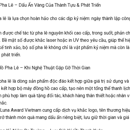
 Pha Lê – Dấu Ấn Vàng Của Thành Tựu & Phát Triển
 lê là lựa chọn hoàn hảo cho các dịp kỷ niệm: ngày thành lập côn
được chế tác từ pha lê nguyên khối cao cấp, trong suốt, phản chi
 Bề mặt số được khắc laser hoặc in UV theo yêu cầu, giúp thể hiệ
 kế tinh xảo, bộ số pha lê không chỉ là vật phẩm kỷ niệm mà còn 
 phát triển.
Hồ Pha Lê – Khi Nghệ Thuật Gặp Gỡ Thời Gian
ha lê là dòng sản phẩm độc đáo kết hợp giữa giá trị sử dụng và gi
t, kết hợp bộ máy đồng hồ cao cấp, tạo nên một tổng thể thanh lịch
phù hợp làm quà tặng đối tác, khách hàng thân thiết hoặc nhân viê
hắc.
 Luna Award Vietnam cung cấp dịch vụ khắc logo, tên thương hiệu, 
rở thành món quà mang dấu ấn riêng biệt, lưu giữ thời gian và giá tr