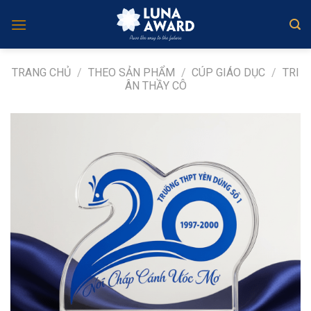
Skip
to
content
TRANG CHỦ
/
THEO SẢN PHẨM
/
CÚP GIÁO DỤC
/
TRI
ÂN THẦY CÔ