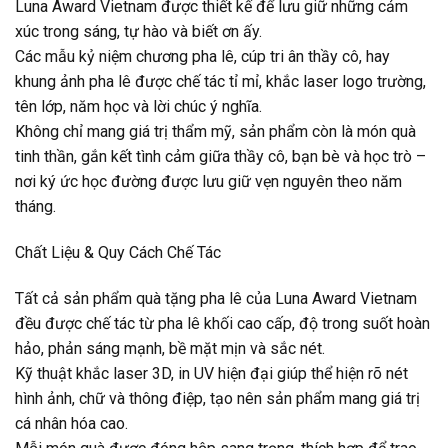
Luna Award Vietnam được thiết kế để lưu giữ những cảm
xúc trong sáng, tự hào và biết ơn ấy.
Các mẫu kỷ niệm chương pha lê, cúp tri ân thầy cô, hay
khung ảnh pha lê được chế tác tỉ mỉ, khắc laser logo trường,
tên lớp, năm học và lời chúc ý nghĩa.
Không chỉ mang giá trị thẩm mỹ, sản phẩm còn là món quà
tinh thần, gắn kết tình cảm giữa thầy cô, bạn bè và học trò –
nơi ký ức học đường được lưu giữ vẹn nguyên theo năm
tháng.
Chất Liệu & Quy Cách Chế Tác
Tất cả sản phẩm quà tặng pha lê của Luna Award Vietnam
đều được chế tác từ pha lê khối cao cấp, độ trong suốt hoàn
hảo, phản sáng mạnh, bề mặt mịn và sắc nét.
Kỹ thuật khắc laser 3D, in UV hiện đại giúp thể hiện rõ nét
hình ảnh, chữ và thông điệp, tạo nên sản phẩm mang giá trị
cá nhân hóa cao.