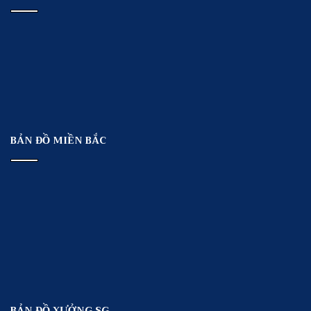
BẢN ĐỒ MIỀN BẮC
BẢN ĐỒ XƯỞNG SG