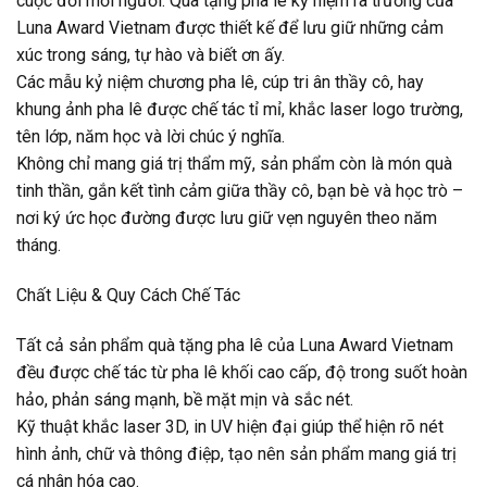
cuộc đời mỗi người. Quà tặng pha lê kỷ niệm ra trường của
Luna Award Vietnam được thiết kế để lưu giữ những cảm
xúc trong sáng, tự hào và biết ơn ấy.
Các mẫu kỷ niệm chương pha lê, cúp tri ân thầy cô, hay
khung ảnh pha lê được chế tác tỉ mỉ, khắc laser logo trường,
tên lớp, năm học và lời chúc ý nghĩa.
Không chỉ mang giá trị thẩm mỹ, sản phẩm còn là món quà
tinh thần, gắn kết tình cảm giữa thầy cô, bạn bè và học trò –
nơi ký ức học đường được lưu giữ vẹn nguyên theo năm
tháng.
Chất Liệu & Quy Cách Chế Tác
Tất cả sản phẩm quà tặng pha lê của Luna Award Vietnam
đều được chế tác từ pha lê khối cao cấp, độ trong suốt hoàn
hảo, phản sáng mạnh, bề mặt mịn và sắc nét.
Kỹ thuật khắc laser 3D, in UV hiện đại giúp thể hiện rõ nét
hình ảnh, chữ và thông điệp, tạo nên sản phẩm mang giá trị
cá nhân hóa cao.