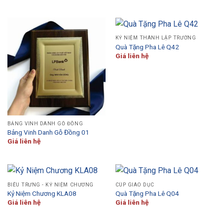
KỶ NIỆM THÀNH LẬP TRƯỜNG
Quà Tặng Pha Lê Q42
Giá liên hệ
BẢNG VINH DANH GỖ ĐỒNG
Bảng Vinh Danh Gỗ Đồng 01
Giá liên hệ
BIỂU TRƯNG - KỶ NIỆM CHƯƠNG
CÚP GIÁO DỤC
Kỷ Niệm Chương KLA08
Quà Tặng Pha Lê Q04
Giá liên hệ
Giá liên hệ