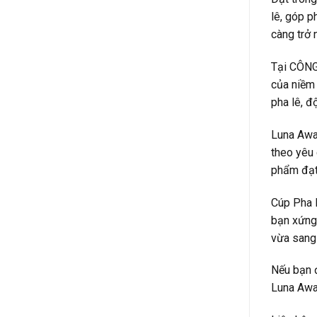
lê, góp p
càng trở 
Tại CÔNG 
của niềm 
pha lê, đ
Luna Awar
theo yêu 
phẩm đạt 
Cúp Pha L
bạn xứng 
vừa sang 
Nếu bạn đ
Luna Awar