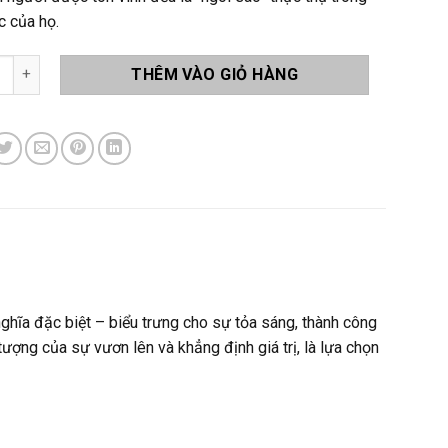
c của họ.
ôi Sao LAS13 số lượng
THÊM VÀO GIỎ HÀNG
 nghĩa đặc biệt – biểu trưng cho sự tỏa sáng, thành công
ợng của sự vươn lên và khẳng định giá trị, là lựa chọn