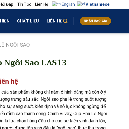
English
Vietnamese
Hỏi Đáp
Tin Tức
Liên Hệ
HIỆN
CHẤT LIỆU
LIÊN HỆ
NHẬN BÁO GIÁ
LÊ NGÔI SAO
 Ngôi Sao LAS13
liên hệ
 của sản phẩm không chỉ nằm ở hình dáng mà còn ở ý
tượng trưng sâu sắc. Ngôi sao pha lê trong suốt tượng
cho sự sáng suốt, kiên định và nỗ lực không ngừng để
ến đỉnh cao thành công. Chính vì vậy, Cúp Pha Lê Ngôi
ôn là lựa chọn hàng đầu cho các sự kiện vinh danh lớn,
 người được tôn vinh đều là “ngôi sao” thực thụ trong