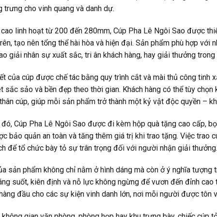
 trưng cho vinh quang và danh dự.
 cao linh hoạt từ 200 đến 280mm, Cúp Pha Lê Ngôi Sao được thiết
trên, tạo nên tổng thể hài hòa và hiện đại. Sản phẩm phù hợp với
rao giải nhân sự xuất sắc, tri ân khách hàng, hay giải thưởng trong
iết của cúp được chế tác bằng quy trình cắt và mài thủ công tinh 
 sắc sảo và bền đẹp theo thời gian. Khách hàng có thể tùy chọn 
 thân cúp, giúp mỗi sản phẩm trở thành một kỷ vật độc quyền – kh
 đó, Cúp Pha Lê Ngôi Sao được đi kèm hộp quà tặng cao cấp, bọ
 bảo quản an toàn và tăng thêm giá trị khi trao tặng. Việc trao c
ch để tổ chức bày tỏ sự trân trọng đối với người nhận giải thưởng
a sản phẩm không chỉ nằm ở hình dáng mà còn ở ý nghĩa tượng tr
ng suốt, kiên định và nỗ lực không ngừng để vươn đến đỉnh cao t
hàng đầu cho các sự kiện vinh danh lớn, nơi mỗi người được tôn vi
 không gian văn phòng, phòng họp hay khu trưng bày, chiếc cúp tỏ