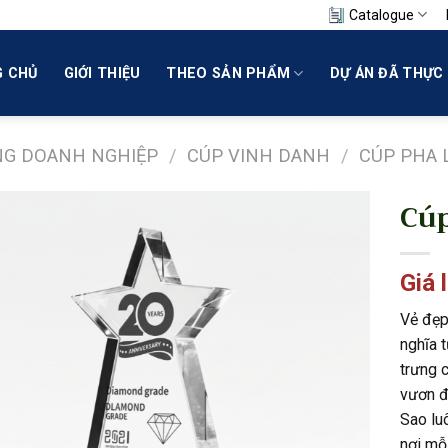
Catalogue
 CHỦ
GIỚI THIỆU
THEO SẢN PHẨM
DỰ ÁN ĐÃ THỰC 
NG DOANH NGHIỆP
/
CÚP VINH DANH
/
CÚP PHA 
Cúp
Giá 
Vẻ đẹp
nghĩa 
trưng 
vươn đ
Sao lu
nơi mỗi