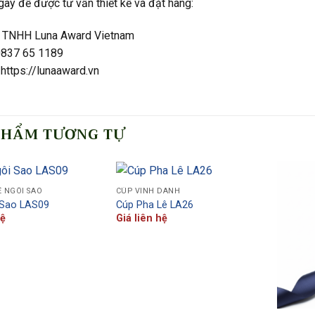
gay để được tư vấn thiết kế và đặt hàng:
 TNHH Luna Award Vietnam
 0837 65 1189
https://lunaaward.vn
PHẨM TƯƠNG TỰ
Ê NGÔI SAO
CÚP VINH DANH
 Sao LAS09
Cúp Pha Lê LA26
hệ
Giá liên hệ