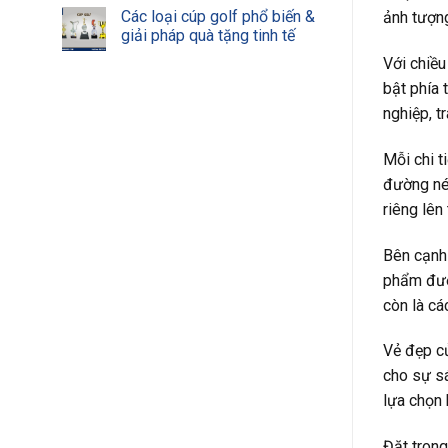
Các loại cúp golf phổ biến &
ảnh tượng
giải pháp quà tặng tinh tế
Với chiều
bật phía 
nghiệp, t
Mỗi chi t
đường nét
riêng lên
Bên cạnh
phẩm được
còn là cá
Vẻ đẹp củ
cho sự sá
lựa chọn 
Đặt trong