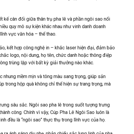
 kế cân đối giữa thân trụ pha lê và phần ngôi sao nổi
 nhiều quy mô sự kiện khác nhau như vinh danh doanh
 lĩnh vực văn hóa – thể thao.
xảo, kết hợp công nghệ in – khắc laser hiện đại, đảm bảo
khắc logo, nội dung, họ tên, chức danh hoặc thông điệp
ông trùng lặp với bất kỳ giải thưởng nào khác.
c nhung mềm mịn và tông màu sang trọng, giúp sản
úp trong hộp quà không chỉ thể hiện sự trang trọng, mà
.
ưng sâu sắc. Ngôi sao pha lê trong suốt tượng trưng
hành công. Chính vì vậy, Cúp Pha Lê Ngôi Sao luôn là
nh đều là “ngôi sao” thực thụ trong lĩnh vực của họ.
a ra ánh sáng dịu nhẹ, phản chiếu sắc lung linh của pha