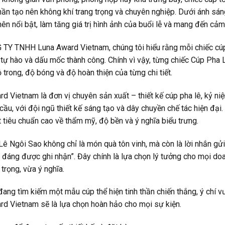
hần tạo nên không khí trang trọng và chuyên nghiệp. Dưới ánh sán
nên nổi bật, làm tăng giá trị hình ảnh của buổi lễ và mang đến cả
TY TNHH Luna Award Vietnam, chúng tôi hiểu rằng mỗi chiếc cúp 
tự hào và dấu mốc thành công. Chính vì vậy, từng chiếc Cúp Pha
ộ trong, độ bóng và độ hoàn thiện của từng chi tiết.
d Vietnam là đơn vị chuyên sản xuất – thiết kế cúp pha lê, kỷ n
cầu, với đội ngũ thiết kế sáng tạo và dây chuyền chế tác hiện đ
tiêu chuẩn cao về thẩm mỹ, độ bền và ý nghĩa biểu trưng.
ê Ngôi Sao không chỉ là món quà tôn vinh, mà còn là lời nhắn gửi 
đáng được ghi nhận”. Đây chính là lựa chọn lý tưởng cho mọi doa
trọng, vừa ý nghĩa.
ang tìm kiếm một mẫu cúp thể hiện tinh thần chiến thắng, ý chí v
d Vietnam sẽ là lựa chọn hoàn hảo cho mọi sự kiện.