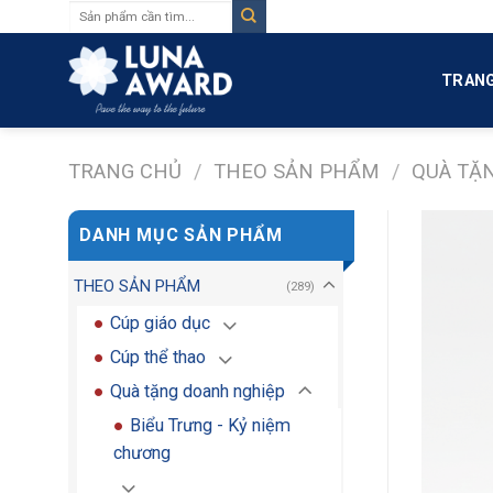
Tìm
Skip
kiếm:
to
content
TRANG
TRANG CHỦ
/
THEO SẢN PHẨM
/
QUÀ TẶ
DANH MỤC SẢN PHẨM
THEO SẢN PHẨM
(289)
Cúp giáo dục
Cúp thể thao
Quà tặng doanh nghiệp
Biểu Trưng - Kỷ niệm
chương