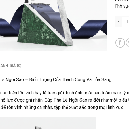
lĩnh vự
Cúp Ng
ÁNH GIÁ (0)
Lê Ngôi Sao – Biểu Tượng Của Thành Công Và Tỏa Sáng
 sự kiện tôn vinh hay lễ trao giải, hình ảnh ngôi sao luôn mang ý
nỗ lực được ghi nhận. Cúp Pha Lê Ngôi Sao ra đời như một biểu tư
để tôn vinh những cá nhân, tập thể xuất sắc trong mọi lĩnh vực.