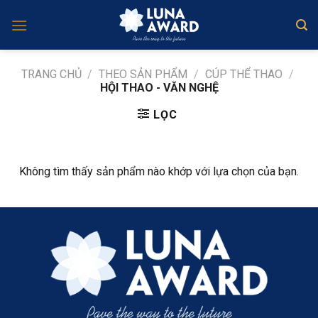
Skip
to
content
TRANG CHỦ
/
THEO SẢN PHẨM
/
CÚP THỂ THAO
/
HỘI THAO - VĂN NGHỆ
LỌC
Không tìm thấy sản phẩm nào khớp với lựa chọn của bạn.