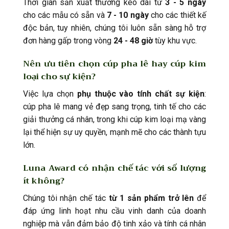
Thời gian sản xuất thường kéo dài từ
3 - 5 ngày
cho các mẫu có sẵn và
7 - 10 ngày
cho các thiết kế
độc bản, tuy nhiên, chúng tôi luôn sẵn sàng hỗ trợ
đơn hàng gấp trong vòng
24 - 48 giờ
tùy khu vực.
Nên ưu tiên chọn cúp pha lê hay cúp kim
loại cho sự kiện?
Việc lựa chọn
phụ thuộc vào tính chất sự kiện
:
cúp pha lê mang vẻ đẹp sang trọng, tinh tế cho các
giải thưởng cá nhân, trong khi cúp kim loại mạ vàng
lại thể hiện sự uy quyền, mạnh mẽ cho các thành tựu
lớn.
Luna Award có nhận chế tác với số lượng
ít không?
Chúng tôi nhận chế tác
từ 1 sản phẩm trở lên
để
đáp ứng linh hoạt nhu cầu vinh danh của doanh
nghiệp mà vẫn đảm bảo độ tinh xảo và tính cá nhân