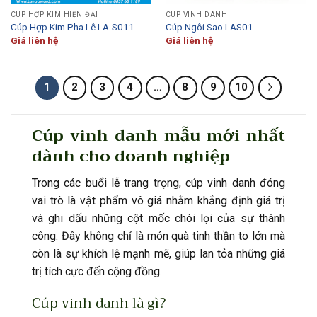
CÚP HỢP KIM HIỆN ĐẠI
CÚP VINH DANH
Cúp Hợp Kim Pha Lê LA-S011
Cúp Ngôi Sao LAS01
Giá liên hệ
Giá liên hệ
1
2
3
4
…
8
9
10
Cúp vinh danh mẫu mới nhất
dành cho doanh nghiệp
Trong các buổi lễ trang trọng, cúp vinh danh đóng
vai trò là vật phẩm vô giá nhằm khẳng định giá trị
và ghi dấu những cột mốc chói lọi của sự thành
công. Đây không chỉ là món quà tinh thần to lớn mà
còn là sự khích lệ mạnh mẽ, giúp lan tỏa những giá
trị tích cực đến cộng đồng.
Cúp vinh danh là gì?