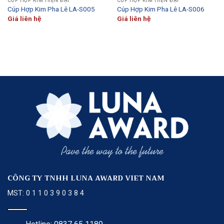
CÚP HỢP KIM HIỆN ĐẠI
CÚP HỢP KIM HIỆN ĐẠI
Cúp Hợp Kim Pha Lê LA-S005
Cúp Hợp Kim Pha Lê LA-S006
Giá liên hệ
Giá liên hệ
CÔNG TY TNHH LUNA AWARD VIET NAM
MST: 0 1 1 0 3 9 0 3 8 4