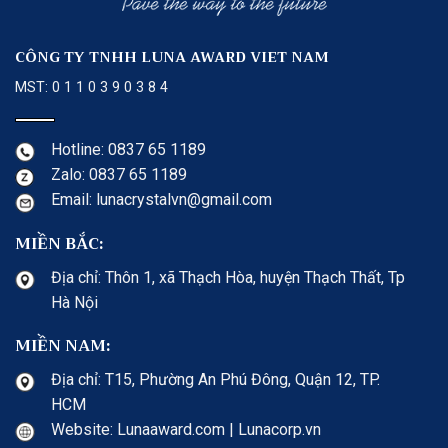
CÔNG TY TNHH LUNA AWARD VIET NAM
MST: 0 1 1 0 3 9 0 3 8 4
Hotline: 0837 65 1189
Zalo: 0837 65 1189
Email: lunacrystalvn@gmail.com
MIỀN BẮC:
Địa chỉ: Thôn 1, xã Thạch Hòa, huyện Thạch Thất, Tp
Hà Nội
MIỀN NAM:
Địa chỉ: T15, Phường An Phú Đông, Quận 12, TP.
HCM
Website: Lunaaward.com | Lunacorp.vn