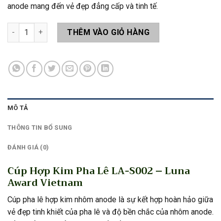
anode mang đến vẻ đẹp đẳng cấp và tinh tế.
Cúp Hợp Kim Pha Lê LA-S002 số lượng
THÊM VÀO GIỎ HÀNG
MÔ TẢ
THÔNG TIN BỔ SUNG
ĐÁNH GIÁ (0)
Cúp Hợp Kim Pha Lê LA-S002 – Luna
Award Vietnam
Cúp pha lê hợp kim nhôm anode là sự kết hợp hoàn hảo giữa
vẻ đẹp tinh khiết của pha lê và độ bền chắc của nhôm anode.