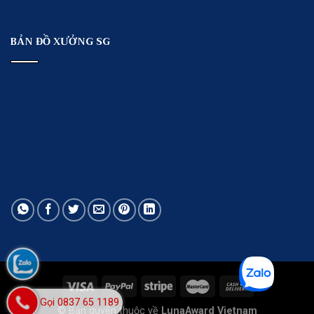
BẢN ĐỒ XƯỞNG SG
Gọi 0837 65 1189
© Bản quyền thuộc về
LunaAward Vietnam