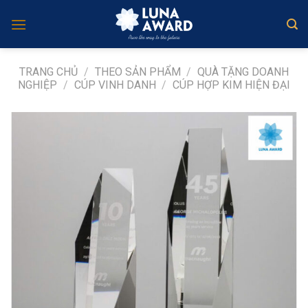
Skip
to
content
TRANG CHỦ
/
THEO SẢN PHẨM
/
QUÀ TẶNG DOANH
NGHIỆP
/
CÚP VINH DANH
/
CÚP HỢP KIM HIỆN ĐẠI