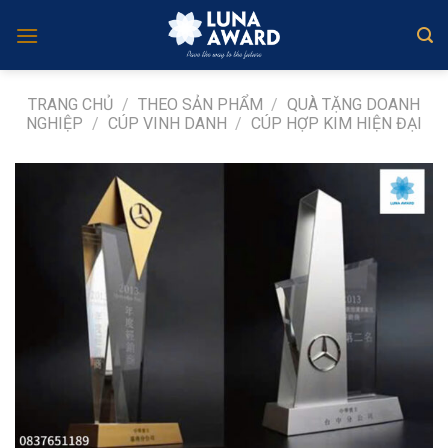
Skip
to
content
TRANG CHỦ
/
THEO SẢN PHẨM
/
QUÀ TẶNG DOANH
NGHIỆP
/
CÚP VINH DANH
/
CÚP HỢP KIM HIỆN ĐẠI