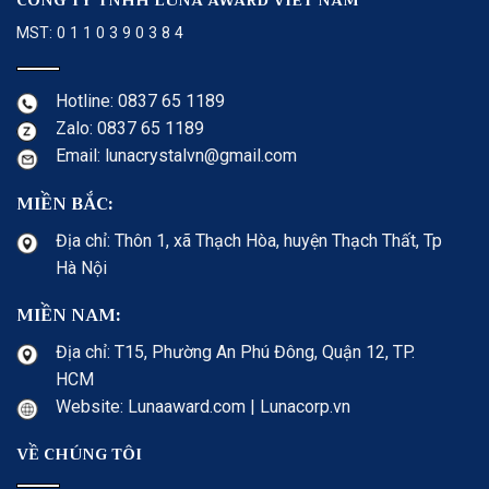
CÔNG TY TNHH LUNA AWARD VIET NAM
MST: 0 1 1 0 3 9 0 3 8 4
Hotline: 0837 65 1189
Zalo: 0837 65 1189
Email: lunacrystalvn@gmail.com
MIỀN BẮC:
Địa chỉ: Thôn 1, xã Thạch Hòa, huyện Thạch Thất, Tp
Hà Nội
MIỀN NAM:
Địa chỉ: T15, Phường An Phú Đông, Quận 12, TP.
HCM
Website: Lunaaward.com | Lunacorp.vn
VỀ CHÚNG TÔI